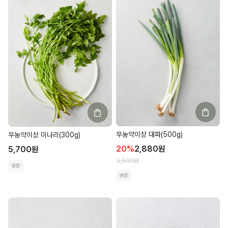
무농약이상 대파(500g)
무농약이상 미나리(300g)
20
%
2,880
원
5,700
원
3,600
원
냉장
냉장