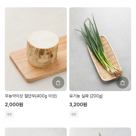
무농약이상 절단무(400g 이상)
유기농 실파 (200g)
2,000
원
3,200
원
냉장
냉장