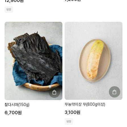
12,900
원
냉장
무농약이상 무(800g이상)
찰다시마(150g)
3,100
원
6,700
원
냉장