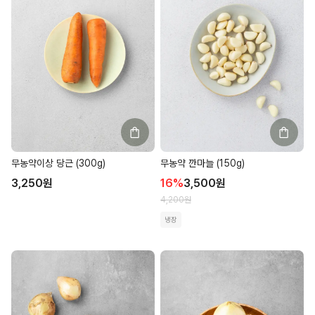
무농약이상 당근 (300g)
무농약 깐마늘 (150g)
3,250
원
16
%
3,500
원
4,200
원
냉장