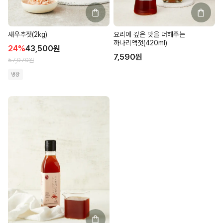
새우추젓(2kg)
요리에 깊은 맛을 더해주는
까나리액젓(420ml)
24
%
43,500
원
7,590
원
57,970
원
냉장