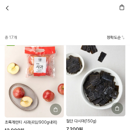
총
17
개
정확도순
특가
절단 다시마(150g)
초록개런티 사과(4입/900g내외)
7,200
원