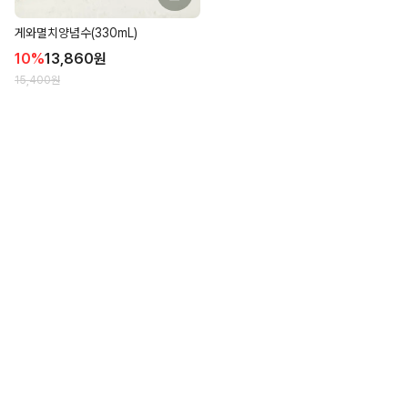
게와멸치양념수(330mL)
10
%
13,860
원
15,400
원