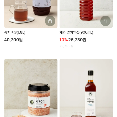
꽁치액젓(1.8L)
게와 멸치액젓(900mL)
40,700
원
10
%
26,730
원
29,700
원