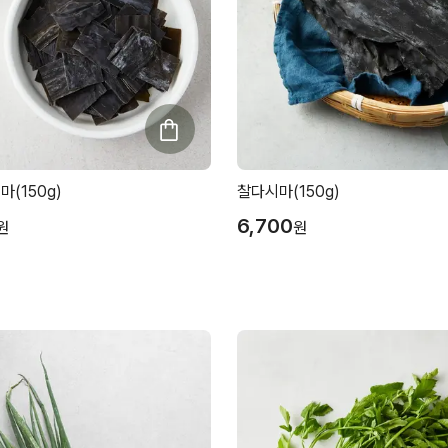
마(150g)
찰다시마(150g)
6,700
원
원