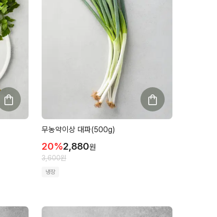
무농약이상 대파(500g)
20
%
2,880
원
3,600
원
냉장