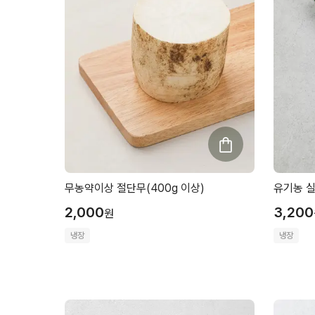
무농약이상 절단무(400g 이상)
유기농 실파
2,000
3,200
원
냉장
냉장