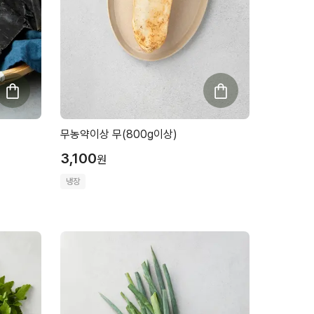
무농약이상 무(800g이상)
3,100
원
냉장