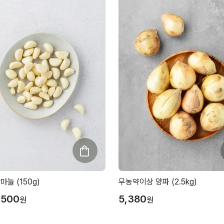
마늘 (150g)
무농약이상 양파 (2.5kg)
,500
5,380
원
원