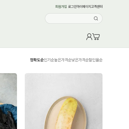
회원가입
로그인
마이페이지
고객센터
정확도순
인기순
높은가격순
낮은가격순
할인율순