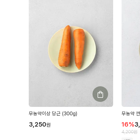
무농약이상 당근 (300g)
무농약 깐
3,250
16
%
3
원
4,200
원