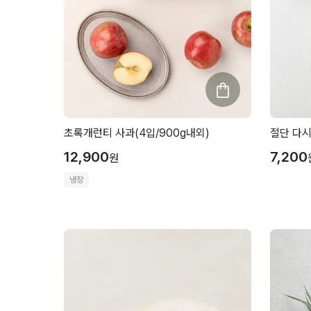
초록개런티 사과(4입/900g내외)
절단 다시
12,900
7,200
원
냉장