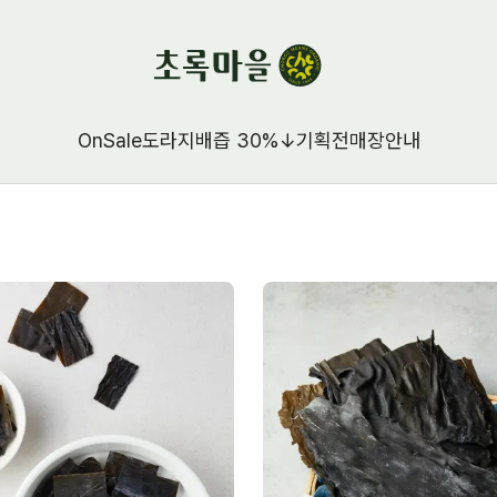
OnSale
도라지배즙 30%↓
기획전
매장안내