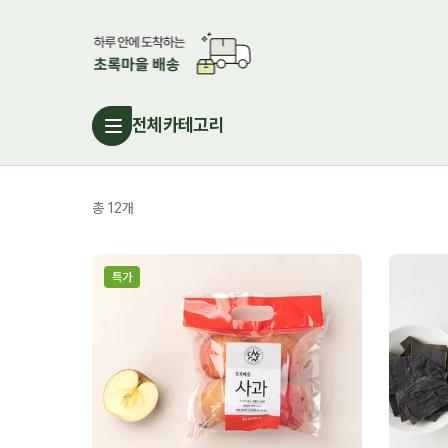
전체카테고리
총
12
개
특가