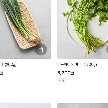
 (200g)
무농약이상 미나리(300g)
5,700
원
원
냉장