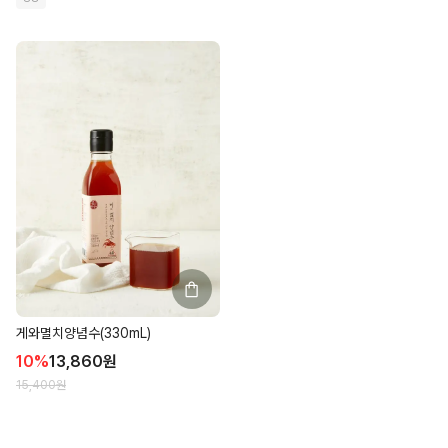
게와멸치양념수(330mL)
10
%
13,860
원
15,400
원