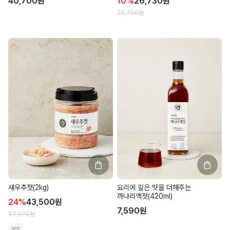
40,700
원
10
%
26,730
원
29,700
원
새우추젓(2kg)
요리에 깊은 맛을 더해주는
까나리액젓(420ml)
24
%
43,500
원
7,590
원
57,970
원
냉장