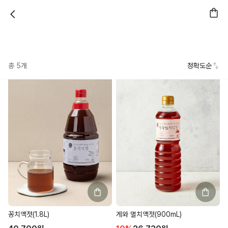
총
5
개
정확도순
꽁치액젓(1.8L)
게와 멸치액젓(900mL)