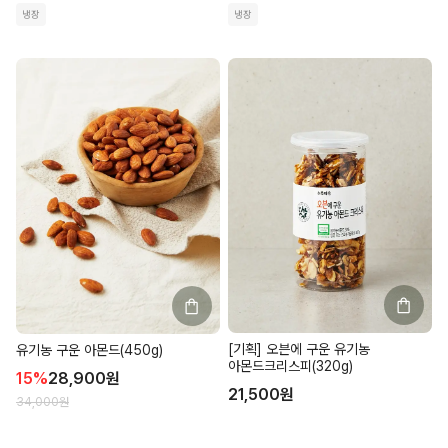
냉장
냉장
[기획] 오븐에 구운 유기농
유기농 구운 아몬드(450g)
아몬드크리스피(320g)
15
%
28,900
원
21,500
원
34,000
원