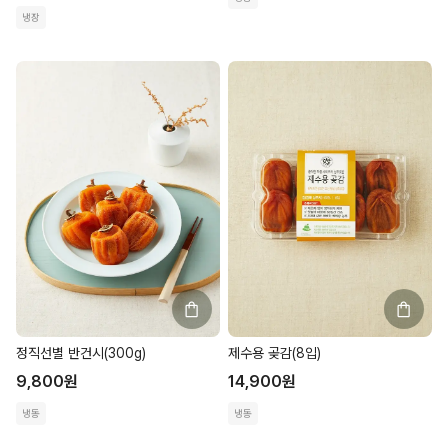
냉장
정직선별 반건시(300g)
제수용 곶감(8입)
9,800
원
14,900
원
냉동
냉동