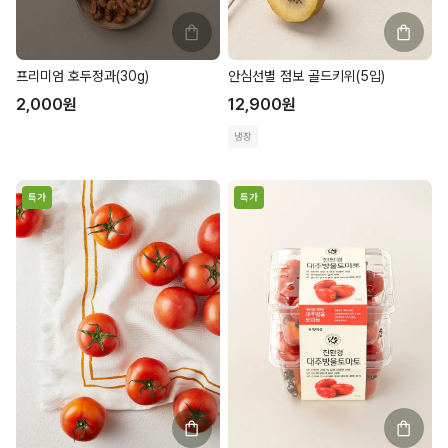
프리미엄 호두정과(30g)
안심선별 점보 골드키위(5입)
2,000
원
12,900
원
냉장
특가
특가