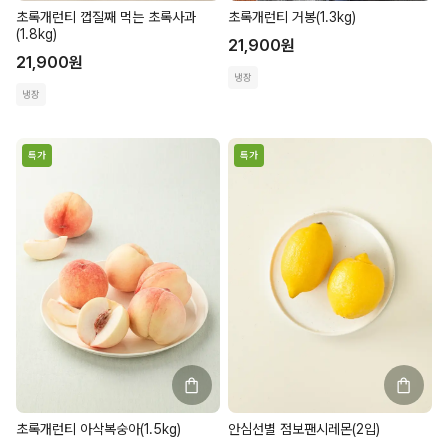
초록개런티 껍질째 먹는 초록사과
초록개런티 거봉(1.3kg)
(1.8kg)
21,900
원
21,900
원
냉장
냉장
특가
특가
초록개런티 아삭복숭아(1.5kg)
안심선별 점보팬시레몬(2입)