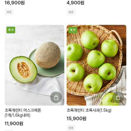
16,900
원
4,900
원
냉장
냉장
특가
특가
초록개런티 머스크메론
초록개런티 초록사과(1.5kg)
(1개/1.6kg내외)
15,900
원
11,900
원
냉장