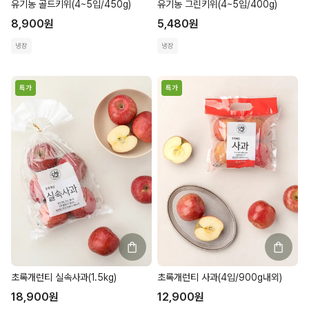
유기농 골드키위(4~5입/450g)
유기농 그린키위(4~5입/400g)
8,900
원
5,480
원
냉장
냉장
특가
특가
초록개런티 실속사과(1.5kg)
초록개런티 사과(4입/900g내외)
18,900
원
12,900
원