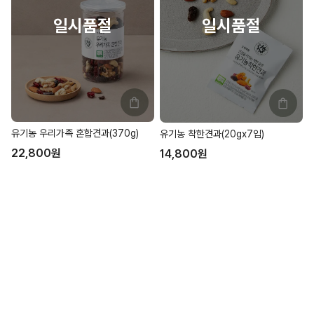
유기농 우리가족 혼합견과(370g)
유기농 착한견과(20gx7입)
22,800
원
14,800
원