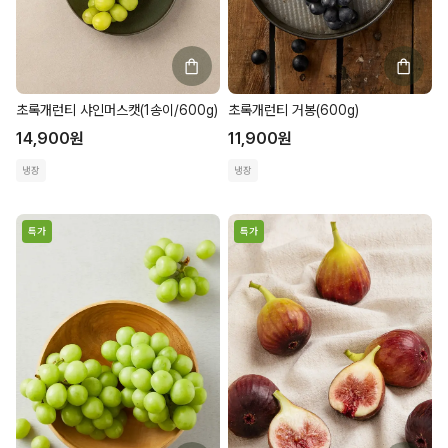
초록개런티 샤인머스캣(1송이/600g)
초록개런티 거봉(600g)
14,900
원
11,900
원
냉장
냉장
특가
특가