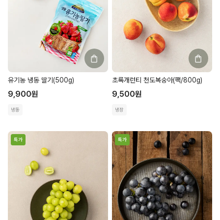
유기농 냉동 딸기(500g)
초록개런티 천도복숭아(팩/800g)
9,900
원
9,500
원
냉동
냉장
특가
특가