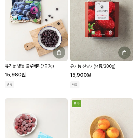
유기농 냉동 블루베리(700g)
유기농 산딸기(냉동/300g)
15,980
원
15,900
원
냉동
냉동
특가