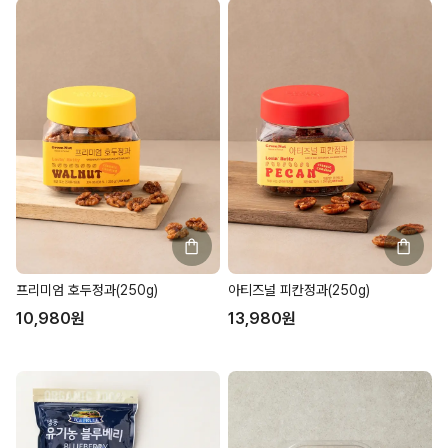
프리미엄 호두정과(250g)
아티즈널 피칸정과(250g)
10,980
원
13,980
원