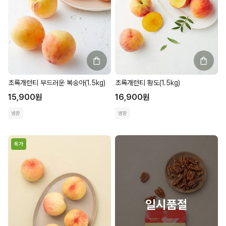
초록개런티 부드러운 복숭아(1.5kg)
초록개런티 황도(1.5kg)
15,900
원
16,900
원
냉장
냉장
특가