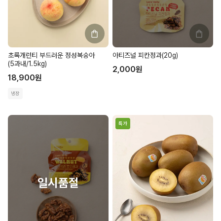
초록개런티 부드러운 정성복숭아
아티즈널 피칸정과(20g)
(5과내/1.5kg)
2,000
원
18,900
원
냉장
특가