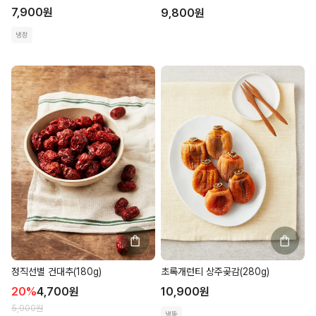
7,900
원
9,800
원
냉장
초록개런티 상주곶감(280g)
정직선별 건대추(180g)
10,900
원
20
%
4,700
원
5,900
원
냉동