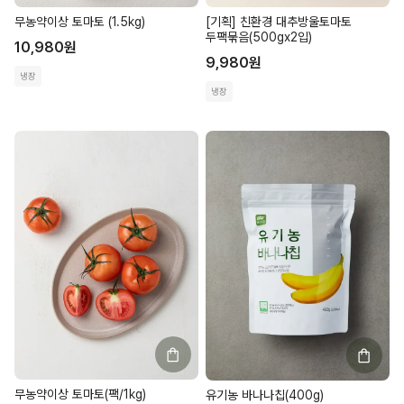
무농약이상 토마토 (1.5kg)
[기획] 친환경 대추방울토마토
두팩묶음(500gx2입)
10,980
원
9,980
원
냉장
냉장
무농약이상 토마토(팩/1kg)
유기농 바나나칩(400g)