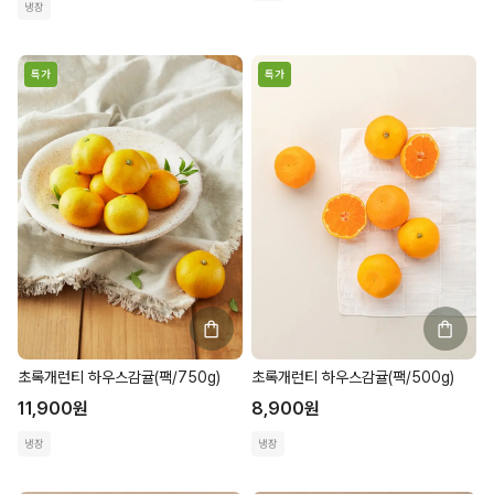
냉장
특가
특가
초록개런티 하우스감귤(팩/750g)
초록개런티 하우스감귤(팩/500g)
11,900
원
8,900
원
냉장
냉장