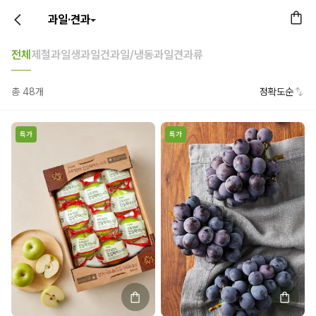
과일·견과
전체
제철과일
생과일
건과일/냉동과일
견과류
총
48
개
정확도순
특가
특가