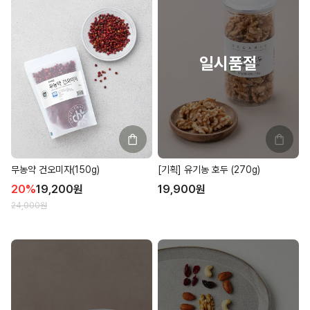
무농약 건오미자(150g)
[기획] 유기농 호두 (270g)
20
%
19,200
원
19,900
원
24,000
원