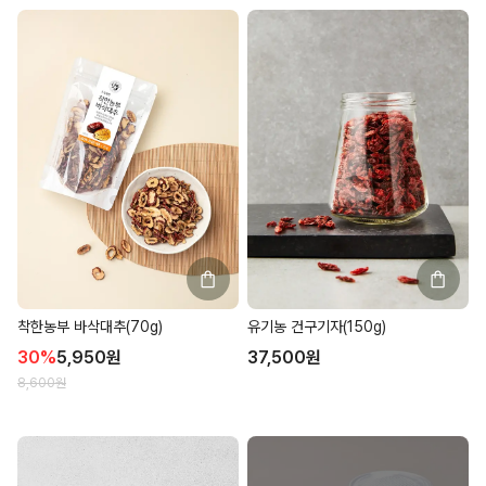
착한농부 바삭대추(70g)
유기농 건구기자(150g)
30
%
5,950
원
37,500
원
8,600
원