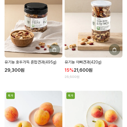
유기농 호두가득 혼합견과(495g)
유기농 아빠견과(420g)
29,300
원
15
%
21,600
원
25,500
원
특가
특가