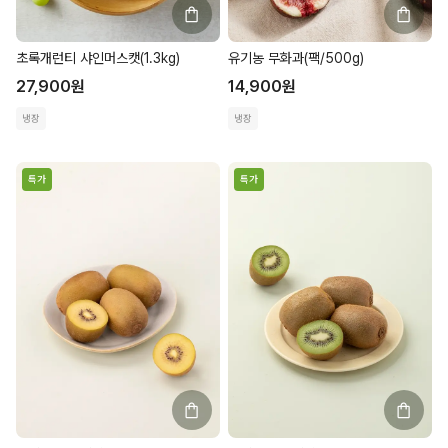
초록개런티 샤인머스캣(1.3kg)
유기농 무화과(팩/500g)
27,900
원
14,900
원
냉장
냉장
특가
특가