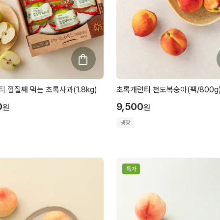
 껍질째 먹는 초록사과(1.8kg)
초록개런티 천도복숭아(팩/800g
0
9,500
원
원
냉장
특가