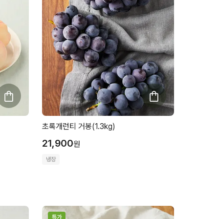
초록개런티 거봉(1.3kg)
21,900
원
냉장
특가