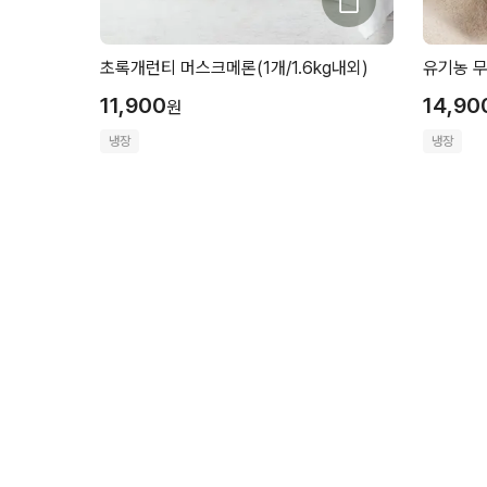
초록개런티 머스크메론(1개/1.6kg내외)
유기농 무
11,900
14,90
원
냉장
냉장