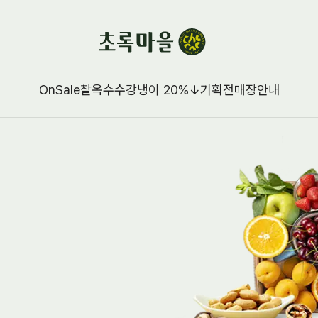
OnSale
찰옥수수강냉이 20%↓
기획전
매장안내