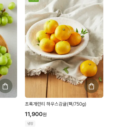
초록개런티 하우스감귤(팩/750g)
11,900
원
냉장