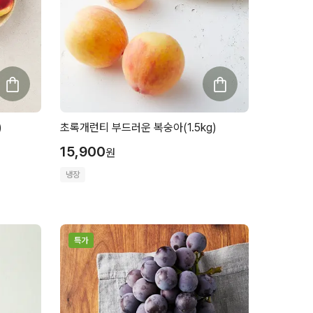
)
초록개런티 부드러운 복숭아(1.5kg)
15,900
원
냉장
특가