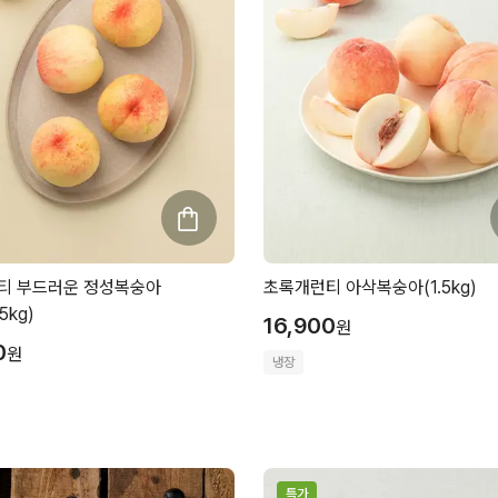
티 부드러운 정성복숭아
초록개런티 아삭복숭아(1.5kg)
5kg)
16,900
원
0
원
냉장
특가