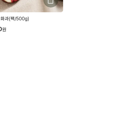
화과(팩/500g)
0
원