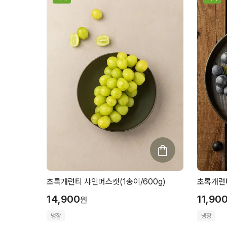
초록개런티 샤인머스캣(1송이/600g)
초록개런티
14,900
11,90
원
냉장
냉장