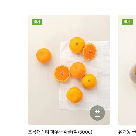
특가
특가
초록개런티 하우스감귤(팩/500g)
유기농 골