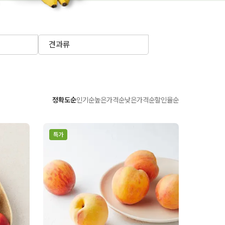
견과류
정확도순
인기순
높은가격순
낮은가격순
할인율순
특가