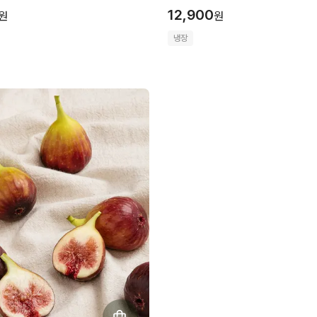
12,900
원
원
냉장