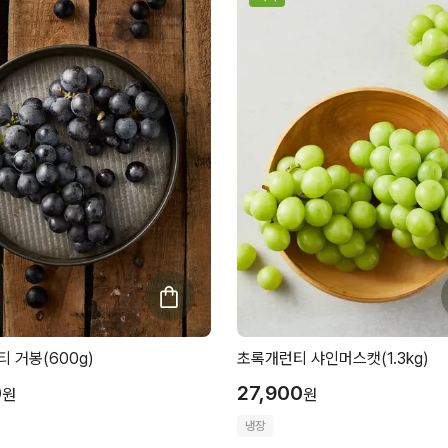
 거봉(600g)
초록개런티 샤인머스캣(1.3kg)
0
27,900
원
원
냉장