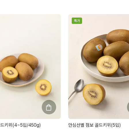
특가
드키위(4~5입/450g)
안심선별 점보 골드키위(5입)