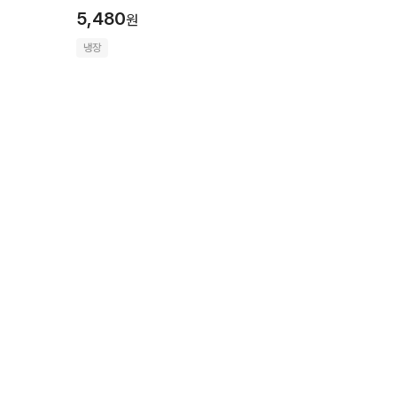
5,480
원
냉장