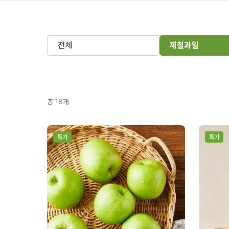
전체
제철과일
총
18
개
특가
특가