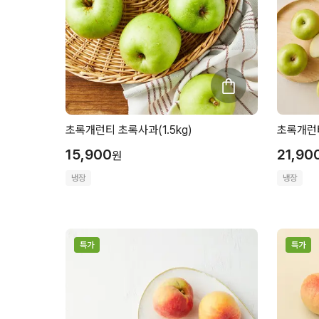
초록개런티 초록사과(1.5kg)
초록개런티
15,900
21,90
원
냉장
냉장
특가
특가