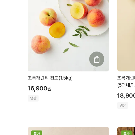
초록개런티 황도(1.5kg)
초록개런
(5과내/1.
16,900
원
18,90
냉장
냉장
특가
특가