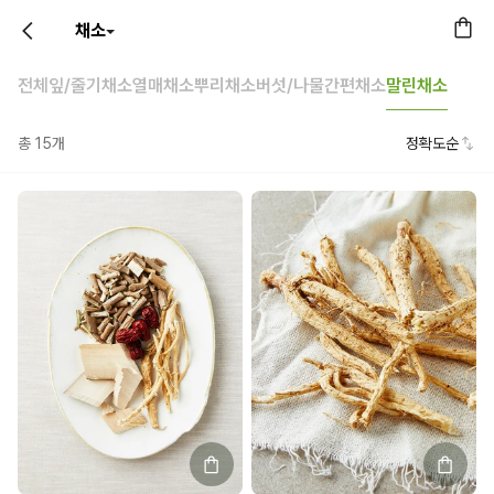
채소
전체
잎/줄기채소
열매채소
뿌리채소
버섯/나물
간편채소
말린채소
총
15
개
정확도순