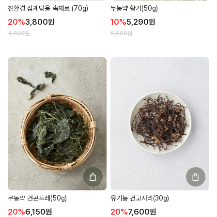
친환경 삼계탕용 속재료 (70g)
무농약 황기(50g)
20
%
3,800
원
10
%
5,290
원
4,800
원
5,900
원
무농약 건곤드레(50g)
유기농 건고사리(30g)
20
%
6,150
원
20
%
7,600
원