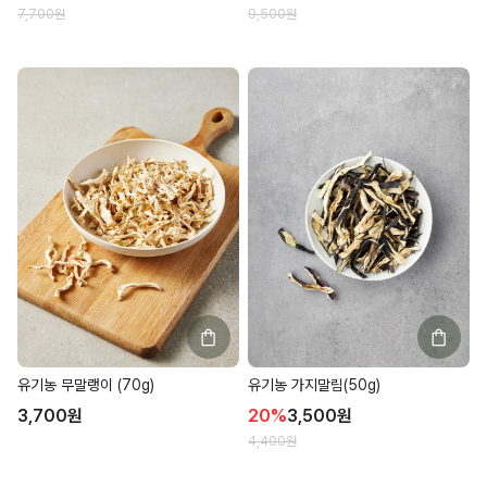
7,700
원
9,500
원
유기농 무말랭이 (70g)
유기농 가지말림(50g)
3,700
원
20
%
3,500
원
4,400
원