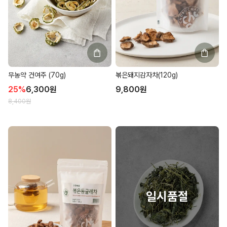
무농약 건여주 (70g)
볶은돼지감자차(120g)
25
%
6,300
원
9,800
원
8,400
원