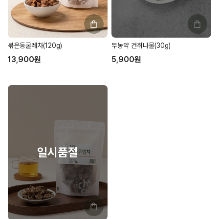
볶은둥굴레차(120g)
무농약 건취나물(30g)
13,900
원
5,900
원