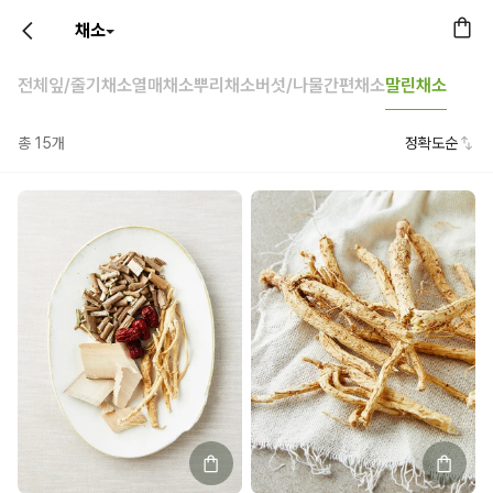
채소
전체
잎/줄기채소
열매채소
뿌리채소
버섯/나물
간편채소
말린채소
총
15
개
정확도순