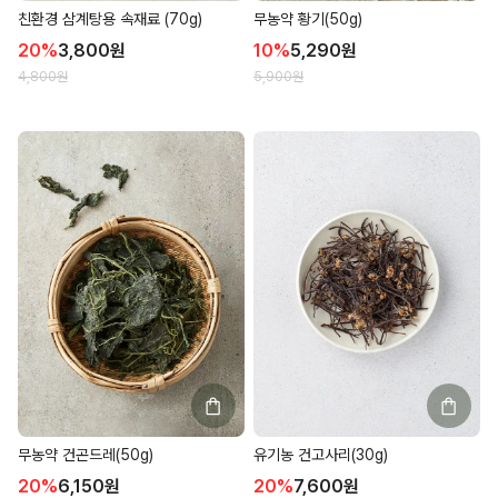
친환경 삼계탕용 속재료 (70g)
무농약 황기(50g)
20
%
3,800
원
10
%
5,290
원
4,800
원
5,900
원
무농약 건곤드레(50g)
유기농 건고사리(30g)
20
%
6,150
원
20
%
7,600
원