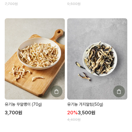
7,700
원
9,500
원
유기농 무말랭이 (70g)
유기농 가지말림(50g)
3,700
원
20
%
3,500
원
4,400
원