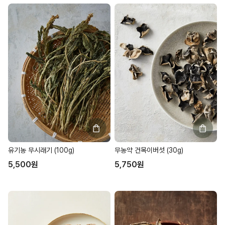
유기농 무시래기 (100g)
무농약 건목이버섯 (30g)
5,500
원
5,750
원