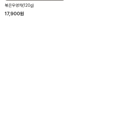
볶은우엉차(120g)
17,900
원