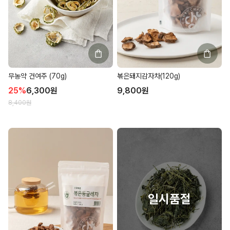
무농약 건여주 (70g)
볶은돼지감자차(120g)
25
%
6,300
원
9,800
원
8,400
원