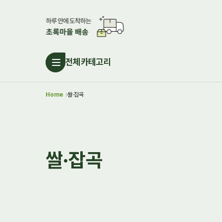
전체카테고리
Home
쌀·잡곡
쌀·잡곡