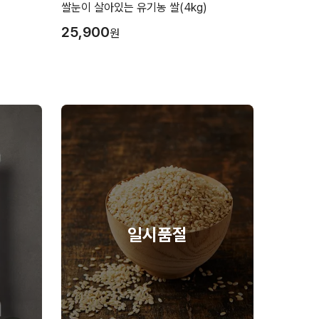
)
쌀눈이 살아있는 유기농 쌀(4kg)
25,900
원