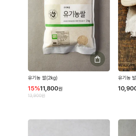
유기농 쌀(2kg)
유기농 발
15
%
11,800
10,90
원
13,900
원