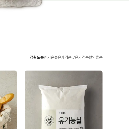
정확도순
인기순
높은가격순
낮은가격순
할인율순