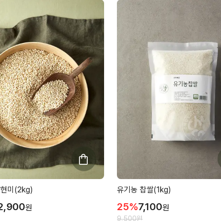
현미(2kg)
유기농 찹쌀(1kg)
2,900
25
%
7,100
원
원
9,500
원