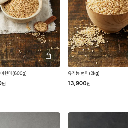
아현미(800g)
유기농 현미(2kg)
0
13,900
원
원