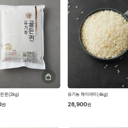
든퀸(2kg)
유기농 하이아미(4kg)
0
28,900
원
원