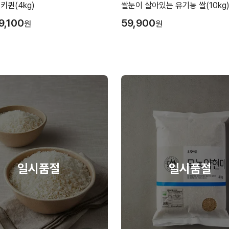
키퀸(4kg)
쌀눈이 살아있는 유기농 쌀(10kg
9,100
59,900
원
원