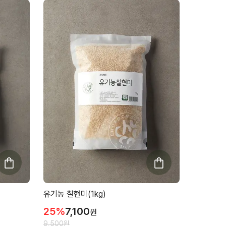
유기농 찰현미(1kg)
25
%
7,100
원
9,500
원