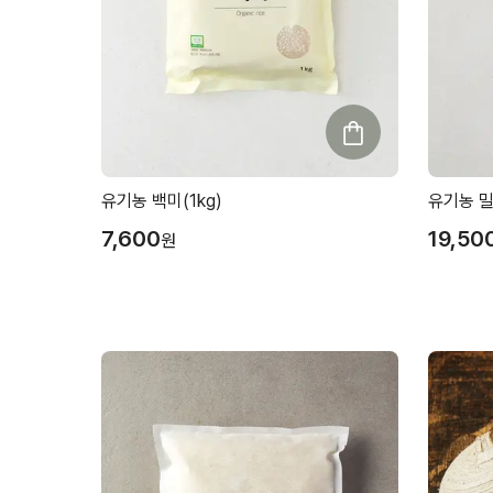
유기농 백미(1kg)
유기농 밀
7,600
19,50
원