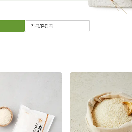
잡곡/혼합곡