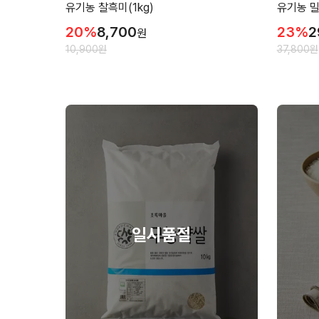
유기농 찰흑미(1kg)
유기농 밀
20
%
8,700
23
%
2
원
10,900
원
37,800
원