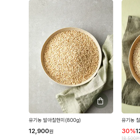
유기농 발아찰현미(800g)
유기농 찰
12,900
30
%
1
원
18,500
원