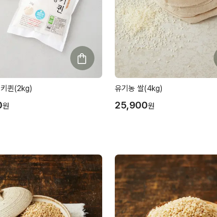
키퀸(2kg)
유기농 쌀(4kg)
0
25,900
원
원