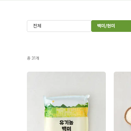
전체
백미/현미
총
31
개