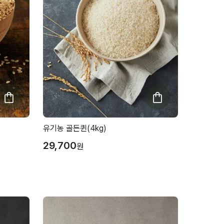
유기농 골든퀸(4kg)
29,700
원