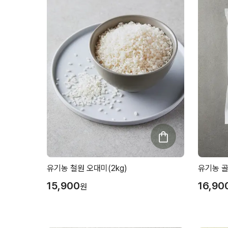
유기농 철원 오대미(2kg)
유기농 골
15,900
16,90
원