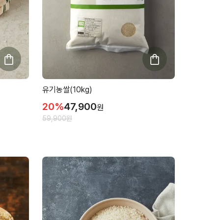
유기농쌀(10kg)
20
%
47,900
원
59,900
원