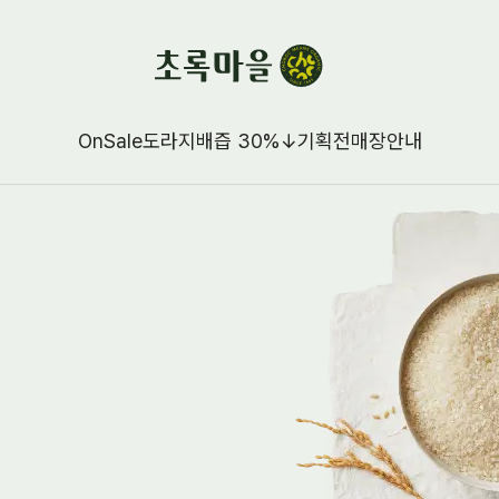
OnSale
도라지배즙 30%↓
기획전
매장안내