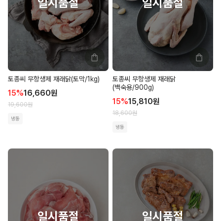
토종씨 무항생제 재래닭(토막/1kg)
토종씨 무항생제 재래닭
(백숙용/900g)
15
%
16,660
원
15
%
15,810
원
19,600
원
18,600
원
냉동
냉동