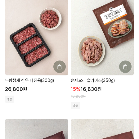
무항생제 한우 다짐육(300g)
훈제오리 슬라이스(350g)
26,800
원
15
%
16,830
원
19,800
원
냉동
냉동