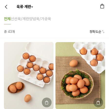
육류·계란
전체
신선육/계란
양념육/가공육
총
43
개
정확도순