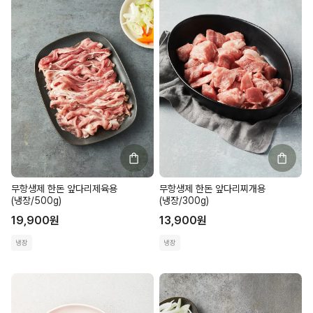
무항생제 한돈 앞다리제육용
무항생제 한돈 앞다리찌개용
(냉장/500g)
(냉장/300g)
19,900
원
13,900
원
냉장
냉장