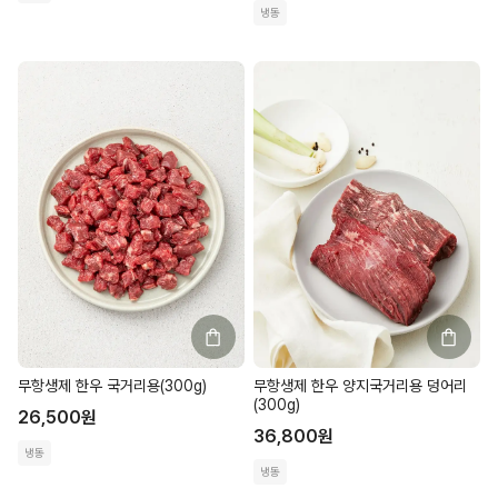
냉동
무항생제 한우 국거리용(300g)
무항생제 한우 양지국거리용 덩어리
(300g)
26,500
원
36,800
원
냉동
냉동