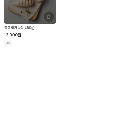
촉촉 닭가슴살(450g)
13,900
원
냉동