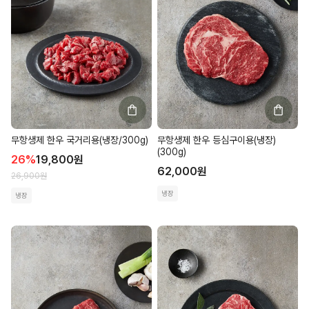
무항생제 한우 국거리용(냉장/300g)
무항생제 한우 등심구이용(냉장)
(300g)
26
%
19,800
원
62,000
원
26,900
원
냉장
냉장