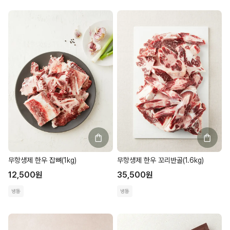
무항생제 한우 잡뼈(1kg)
무항생제 한우 꼬리반골(1.6kg)
12,500
원
35,500
원
냉동
냉동