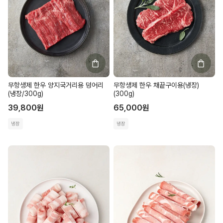
무항생제 한우 양지국거리용 덩어리
무항생제 한우 채끝구이용(냉장)
(냉장/300g)
(300g)
39,800
원
65,000
원
냉장
냉장