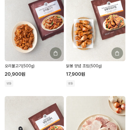
오리불고기(500g)
닭봉 양념 조림(500g)
20,900
원
17,900
원
냉동
냉동