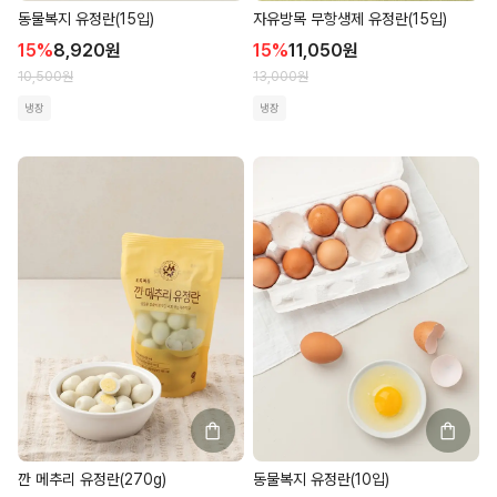
동물복지 유정란(15입)
자유방목 무항생제 유정란(15입)
15
%
8,920
원
15
%
11,050
원
10,500
원
13,000
원
냉장
냉장
깐 메추리 유정란(270g)
동물복지 유정란(10입)