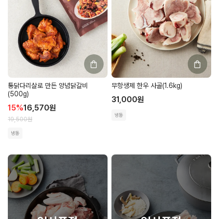
통닭다리살로 만든 양념닭갈비
무항생제 한우 사골(1.6kg)
(500g)
31,000
원
15
%
16,570
원
냉동
19,500
원
냉동