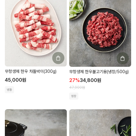
무항생제 한우 차돌박이(300g)
무항생제 한우불고기용(냉장/500g)
45,000
원
27
%
34,800
원
47,900
원
냉동
냉장