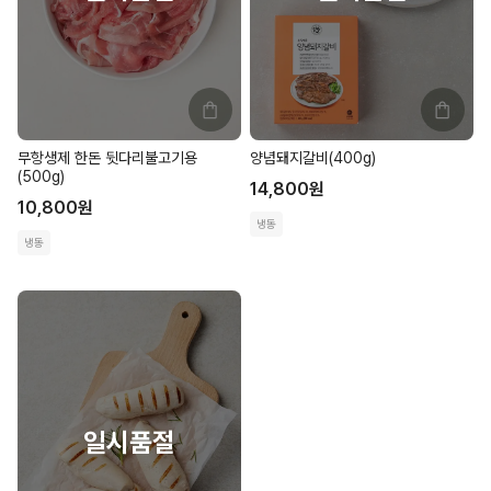
무항생제 한돈 뒷다리불고기용
양념돼지갈비(400g)
(500g)
14,800
원
10,800
원
냉동
냉동