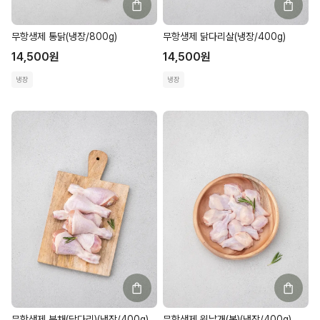
무항생제 통닭(냉장/800g)
무항생제 닭다리살(냉장/400g)
14,500
원
14,500
원
냉장
냉장
무항생제 북채(닭다리)(냉장/400g)
무항생제 윗날개(봉)(냉장/400g)