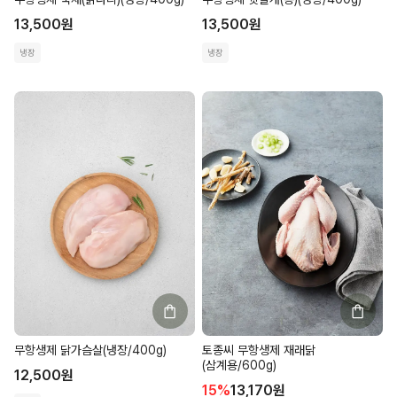
13,500
원
13,500
원
냉장
냉장
무항생제 닭가슴살(냉장/400g)
토종씨 무항생제 재래닭
(삼계용/600g)
12,500
원
15
%
13,170
원