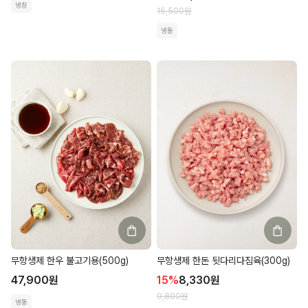
냉장
15,500
원
냉동
무항생제 한우 불고기용(500g)
무항생제 한돈 뒷다리다짐육(300g)
47,900
원
15
%
8,330
원
9,800
원
냉동