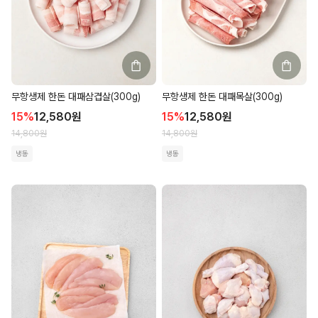
무항생제 한돈 대패삼겹살(300g)
무항생제 한돈 대패목살(300g)
15
%
12,580
원
15
%
12,580
원
14,800
원
14,800
원
냉동
냉동