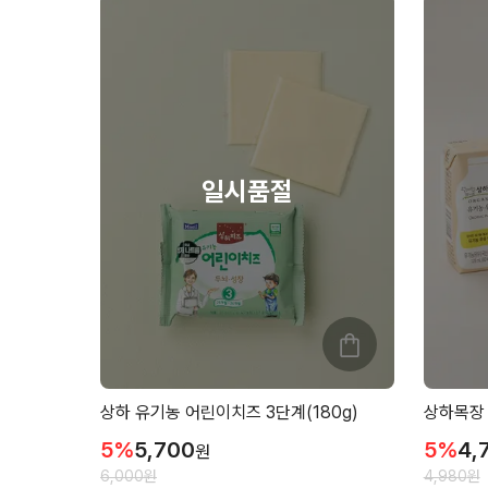
상하 유기농 어린이치즈 3단계(180g)
상하목장 
5
%
5,700
5
%
4,
원
6,000
원
4,980
원