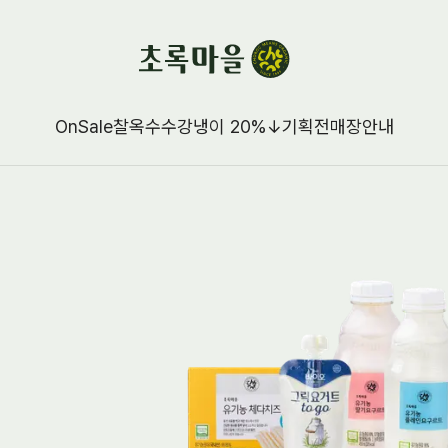
OnSale
찰옥수수강냉이 20%↓
기획전
매장안내