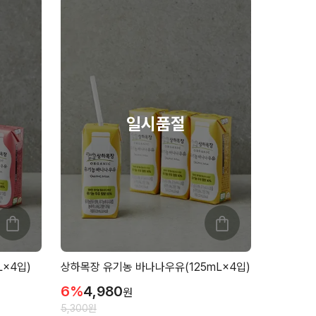
×4입)
상하목장 유기농 바나나우유(125mL×4입)
6
%
4,980
원
5,300
원