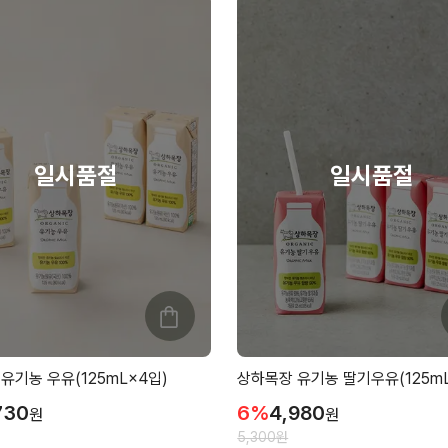
유기농 우유(125mL×4입)
상하목장 유기농 딸기우유(125mL
730
6
%
4,980
원
원
5,300
원