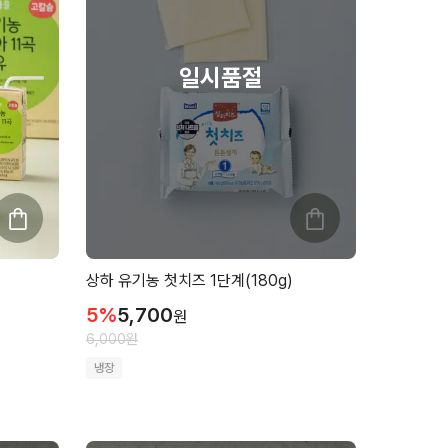
상하 유기농 첫치즈 1단계(180g)
5
%
5,700
원
6,000
원
냉장