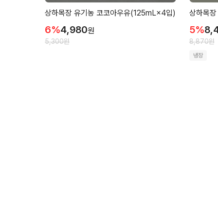
상하목장 유기농 코코아우유(125mL×4입)
상하목장 
6
%
4,980
5
%
8,
원
5,300
원
8,870
원
냉장