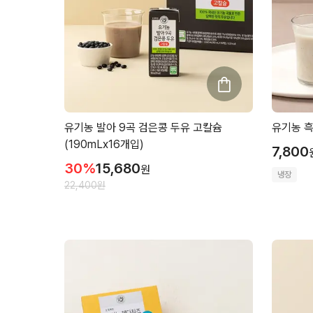
유기농 발아 9곡 검은콩 두유 고칼슘
유기농 흑
(190mLx16개입)
7,800
30
%
15,680
원
냉장
22,400
원