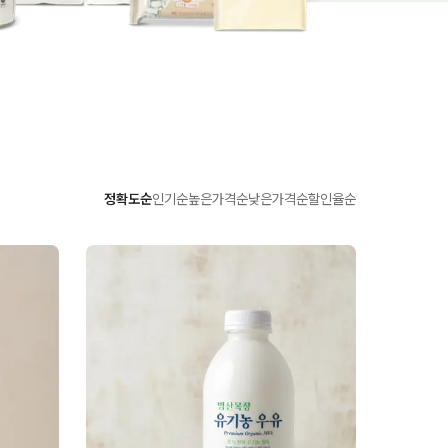
정확도순
인기순
높은가격순
낮은가격순
할인율순