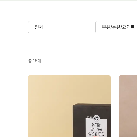
전체
우유/두유/요거트
총
15
개