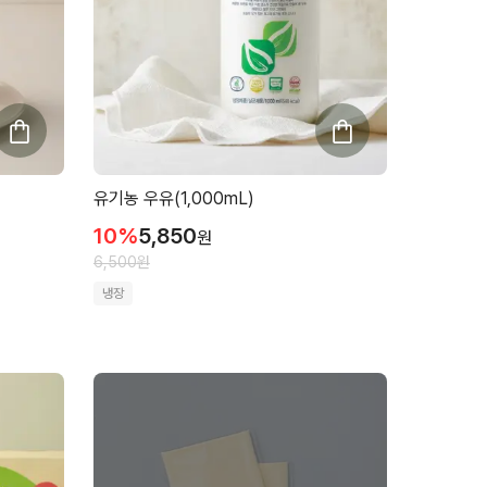
유기농 우유(1,000mL)
10
%
5,850
원
6,500
원
냉장