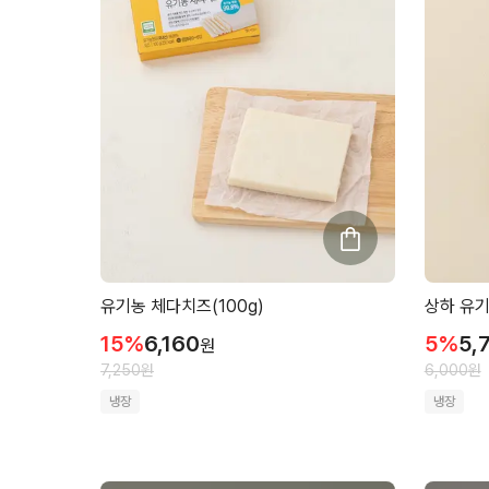
유기농 체다치즈(100g)
상하 유기
15
%
6,160
5
%
5,
원
7,250
원
6,000
원
냉장
냉장