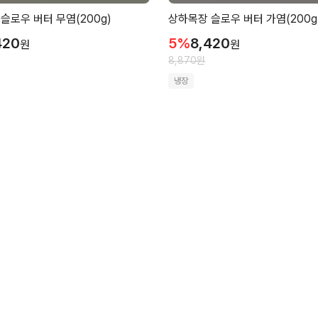
슬로우 버터 무염(200g)
상하목장 슬로우 버터 가염(200g
420
5
%
8,420
원
원
8,870
원
냉장