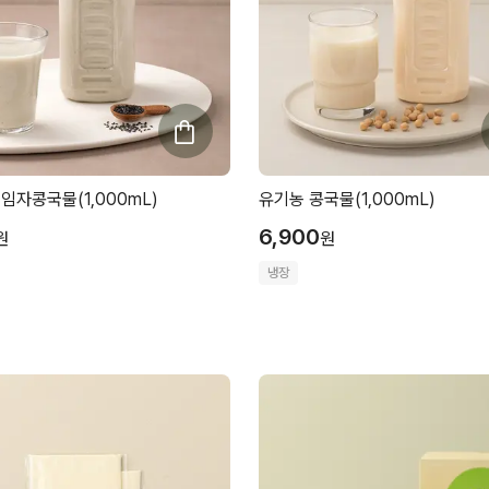
임자콩국물(1,000mL)
유기농 콩국물(1,000mL)
6,900
원
원
냉장