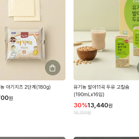
농 아기치즈 2단계(180g)
유기농 발아11곡 두유 고칼슘
(190mLx16입)
700
원
30
%
13,440
원
19,200
원