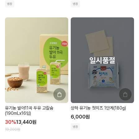
냉장
냉장
유기농 발아11곡 두유 고칼슘
상하 유기농 첫치즈 1단계(180g)
(190mLx16입)
6,000
원
30
%
13,440
원
냉장
19,200
원