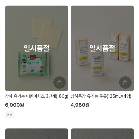
상하 유기농 어린이치즈 3단계(180g)
상하목장 유기농 우유(125mL×4입)
6,000
원
4,980
원
냉장