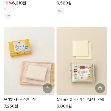
10
%
6,210
원
6,500
원
6,900
원
냉장
냉장
유기농 체다치즈(100g)
상하 유기농 아기치즈 2단계(180g)
7,250
원
6,000
원