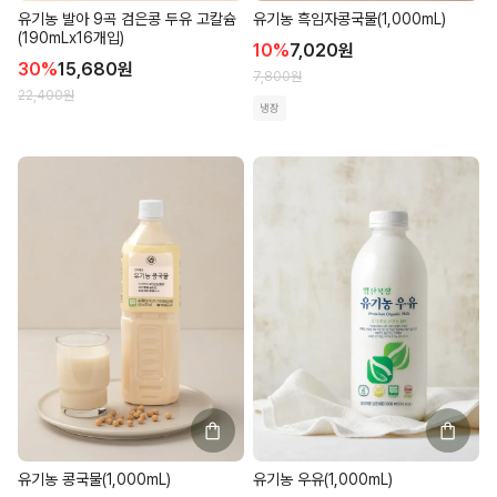
유기농 발아 9곡 검은콩 두유 고칼슘
유기농 흑임자콩국물(1,000mL)
(190mLx16개입)
10
%
7,020
원
30
%
15,680
원
7,800
원
22,400
원
냉장
유기농 콩국물(1,000mL)
유기농 우유(1,000mL)