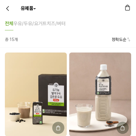
유제품
전체
우유/두유/요거트
치즈/버터
총
15
개
정확도순