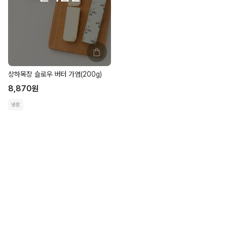
상하목장 슬로우 버터 가염(200g)
8,870
원
냉장