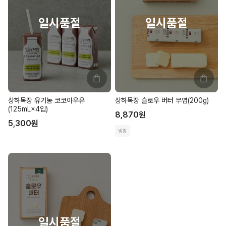
상하목장 유기농 코코아우유
상하목장 슬로우 버터 무염(200g)
(125mL×4입)
8,870
원
5,300
원
냉장