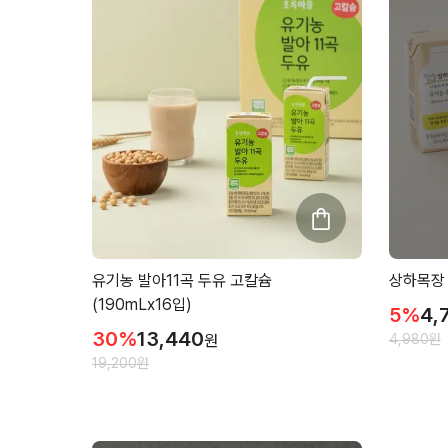
유기농 발아11곡 두유 고칼슘
상하목장 
(190mLx16입)
5
%
4,
30
%
13,440
원
4,980
원
19,200
원