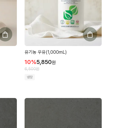
유기농 우유(1,000mL)
10
%
5,850
원
6,500
원
냉장