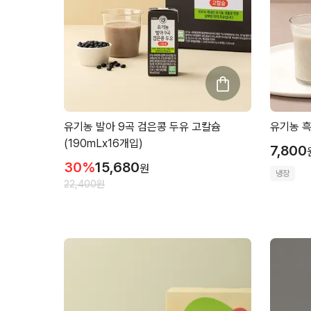
유기농 발아 9곡 검은콩 두유 고칼슘
유기농 흑
(190mLx16개입)
7,800
30
%
15,680
원
냉장
22,400
원