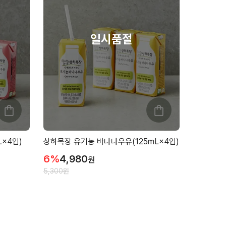
×4입)
상하목장 유기농 바나나우유(125mL×4입)
6
%
4,980
원
5,300
원