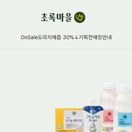
OnSale
도라지배즙 30%↓
기획전
매장안내