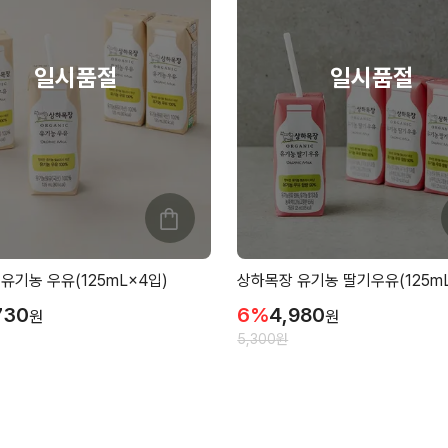
유기농 우유(125mL×4입)
상하목장 유기농 딸기우유(125mL
730
6
%
4,980
원
원
5,300
원