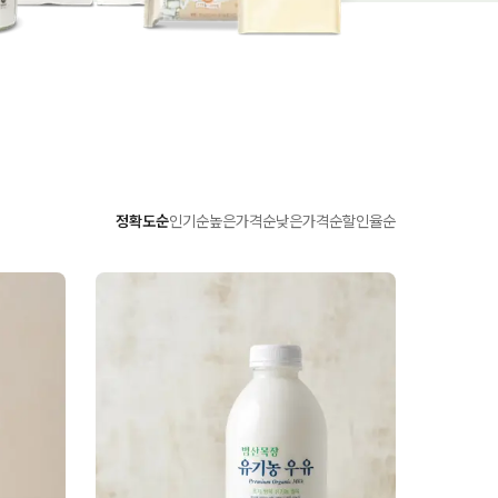
정확도순
인기순
높은가격순
낮은가격순
할인율순