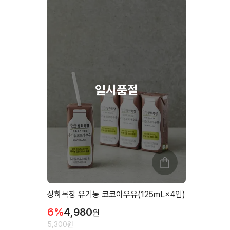
상하목장 유기농 코코아우유(125mL×4입)
6
%
4,980
원
5,300
원