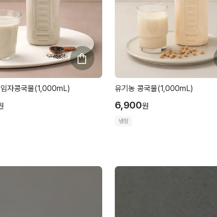
임자콩국물(1,000mL)
유기농 콩국물(1,000mL)
6,900
원
원
냉장