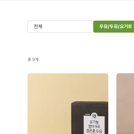
전체
우유/두유/요거트
총
9
개