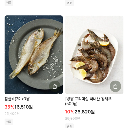
냉동
냉동
[냉동]프리미엄 국내산 왕새우
참굴비(2미x3봉)
(500g)
35
%
16,510
원
10
%
26,820
원
25,400
원
29,800
원
냉동
냉동