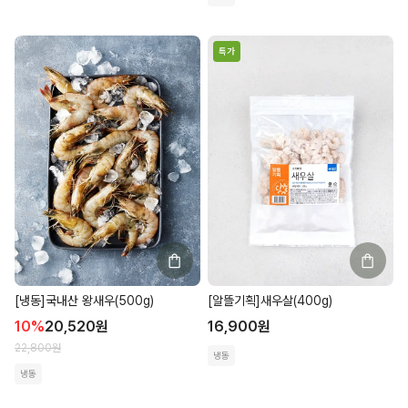
특가
[냉동]국내산 왕새우(500g)
[알뜰기획]새우살(400g)
10
%
20,520
원
16,900
원
22,800
원
냉동
냉동