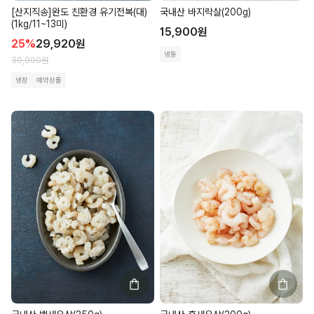
[산지직송]완도 친환경 유기전복(대)
국내산 바지락살(200g)
(1kg/11~13미)
15,900
원
25
%
29,920
원
냉동
39,900
원
냉장
예약상품