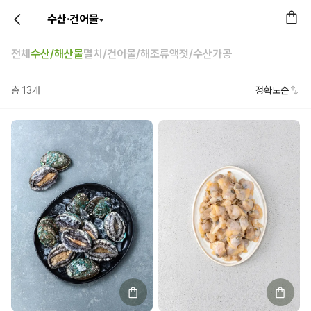
수산·건어물
전체
수산/해산물
멸치/건어물/해조류
액젓/수산가공
총
13
개
정확도순