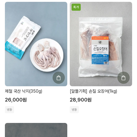
특가
제철 국산 낙지(350g)
[알뜰기획] 손질 오징어(1kg)
26,000
원
28,900
원
냉동
냉동