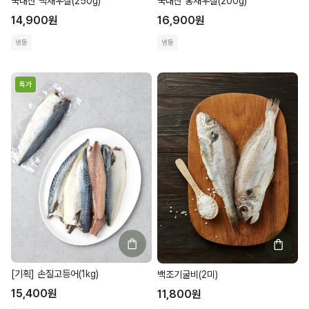
국내산 백새우살(250g)
국내산 홍새우살(200g)
14,900
원
16,900
원
냉동
냉동
특가
[기획] 손질고등어(1kg)
백조기굴비(2미)
15,400
원
11,800
원