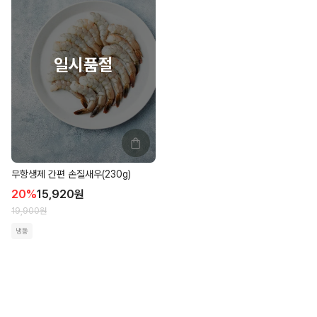
무항생제 간편 손질새우(230g)
20
%
15,920
원
19,900
원
냉동