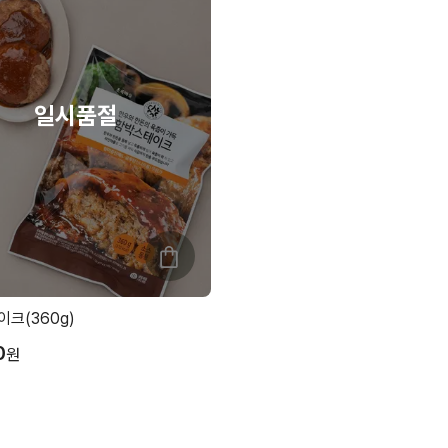
크(360g)
0
원