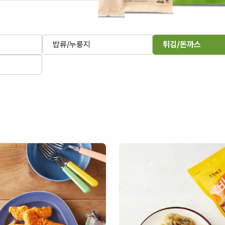
밥류/누룽지
튀김/돈까스