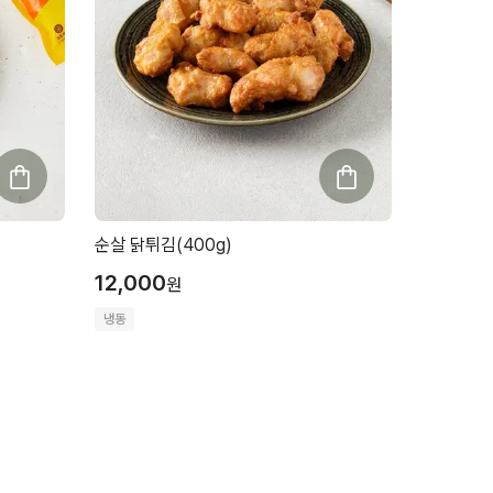
순살 닭튀김(400g)
12,000
원
냉동