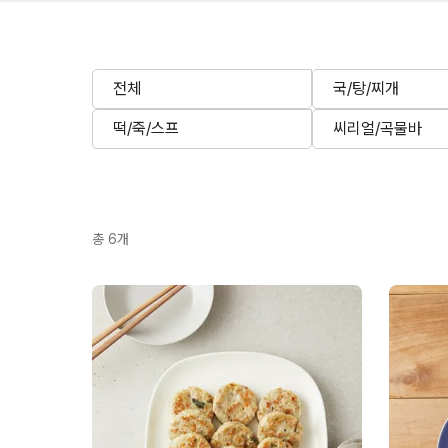
전체
국/탕/찌개
떡/죽/스프
씨리얼/곡물바
총
6
개