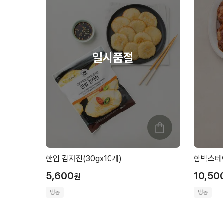
한입 감자전(30gx10개)
함박스테이
5,600
10,50
원
냉동
냉동