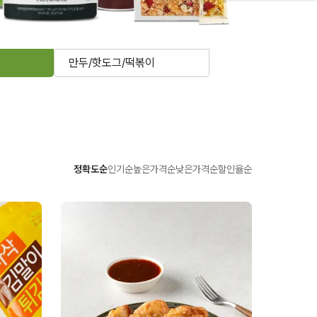
만두/핫도그/떡볶이
정확도순
인기순
높은가격순
낮은가격순
할인율순