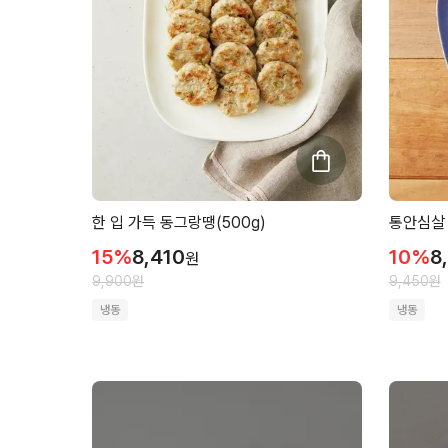
한 입 가득 동그랑땡(500g)
통안심살 
15
%
8,410
10
%
8
원
9,900
원
9,450
원
냉동
냉동