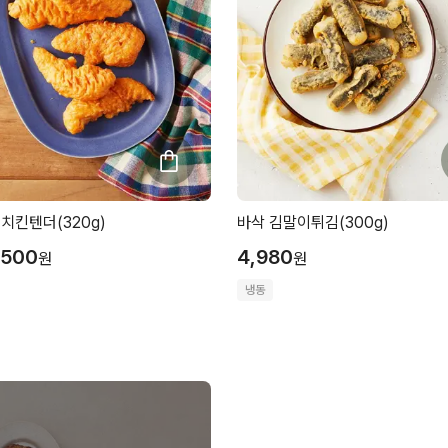
치킨텐더(320g)
바삭 김말이튀김(300g)
,500
4,980
원
원
냉동