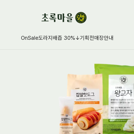
OnSale
도라지배즙 30%↓
기획전
매장안내