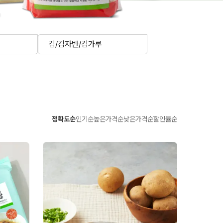
김/김자반/김가루
정확도순
인기순
높은가격순
낮은가격순
할인율순