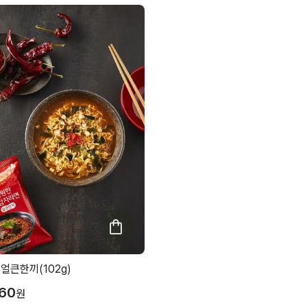
얼큰한끼(102g)
860
원