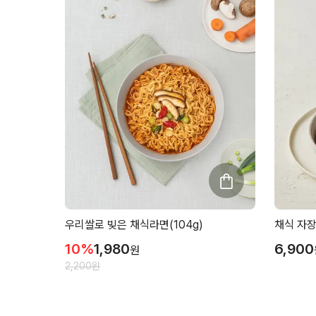
우리쌀로 빚은 채식라면(104g)
채식 자장
10
%
1,980
6,900
원
2,200
원