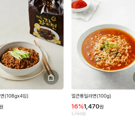
면(108gx4입)
얼큰통밀라면(100g)
16
%
1,470
원
원
1,750
원