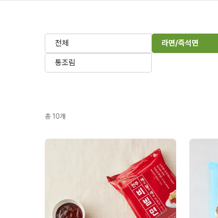
전체
라면/즉석면
통조림
총
10
개