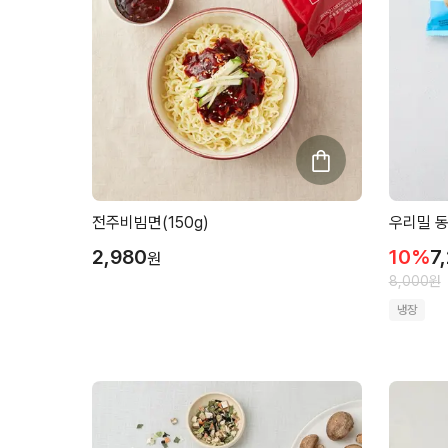
전주비빔면(150g)
우리밀 동
2,980
10
%
7
원
8,000
원
냉장