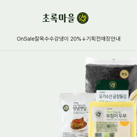
OnSale
찰옥수수강냉이 20%↓
기획전
매장안내