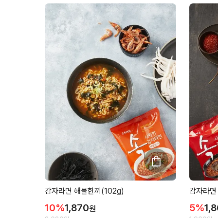
감자라면 해물한끼(102g)
감자라면 
10
%
1,870
5
%
1,
원