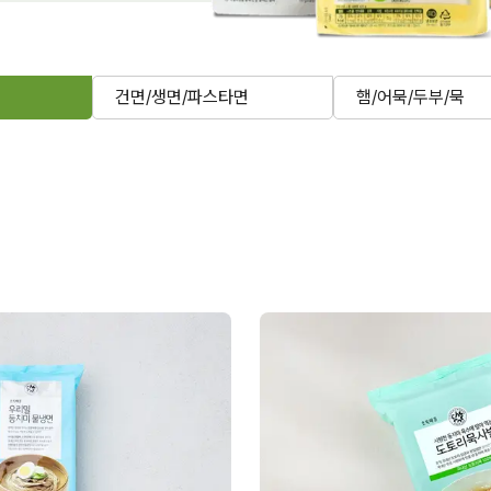
건면/생면/파스타면
햄/어묵/두부/묵