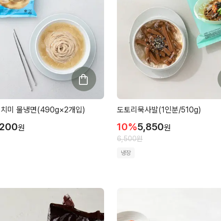
치미 물냉면(490g×2개입)
도토리묵사발(1인분/510g)
,200
10
%
5,850
원
원
6,500
원
냉장