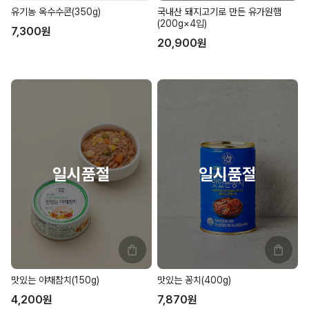
유기농 옥수수콘(350g)
국내산 돼지고기로 만든 유가원햄
(200g×4입)
7,300
원
20,900
원
맛있는 야채참치(150g)
맛있는 꽁치(400g)
4,200
원
7,870
원