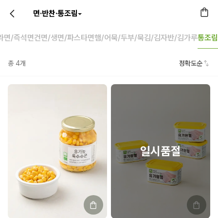
면·반찬·통조림
라면/즉석면
건면/생면/파스타면
햄/어묵/두부/묵
김/김자반/김가루
통조림
총
4
개
정확도순