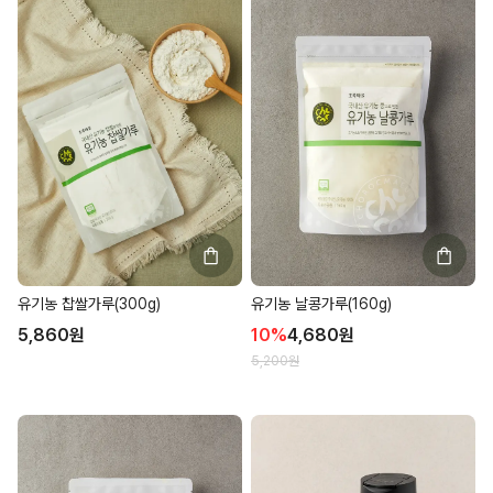
유기농 날콩가루(160g)
유기농 찹쌀가루(300g)
10
%
4,680
원
5,860
원
5,200
원