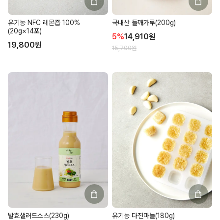
유기농 NFC 레몬즙 100%
국내산 들깨가루(200g)
(20g×14포)
5
%
14,910
원
19,800
원
15,700
원
발효샐러드소스(230g)
유기농 다진마늘(180g)