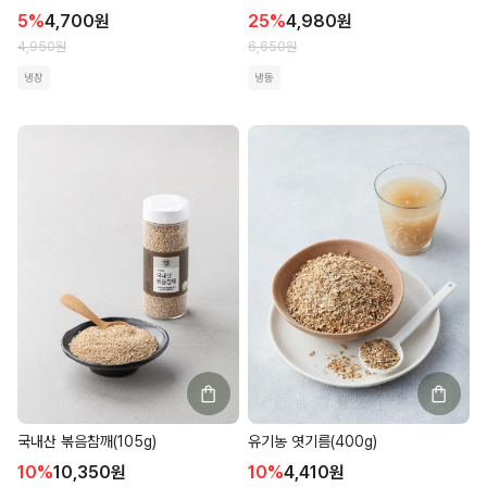
5
%
4,700
원
25
%
4,980
원
4,950
원
6,650
원
냉장
냉동
국내산 볶음참깨(105g)
유기농 엿기름(400g)
10
%
10,350
원
10
%
4,410
원