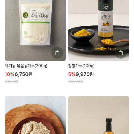
유기농 볶음콩가루(200g)
강황가루(100g)
10
%
6,750
원
5
%
9,970
원
7,500
원
10,500
원