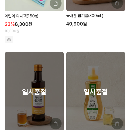
국내산 참기름(300mL)
어린이 다시팩(150g)
49,900
원
23
%
8,300
원
10,800
원
냉장