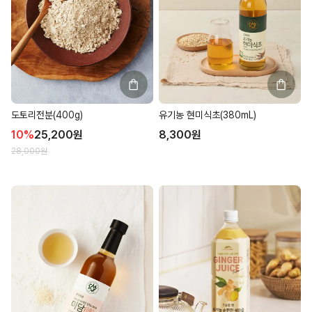
도토리전분(400g)
유기농 현미식초(380mL)
10
%
25,200
원
8,300
원
28,000
원