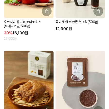
우르시니 유기농 토마토소스
국내산 쌀로 만든 쌀조청(500g)
(트래디셔널/500g)
12,900
원
30
%
16,100
원
23,000
원