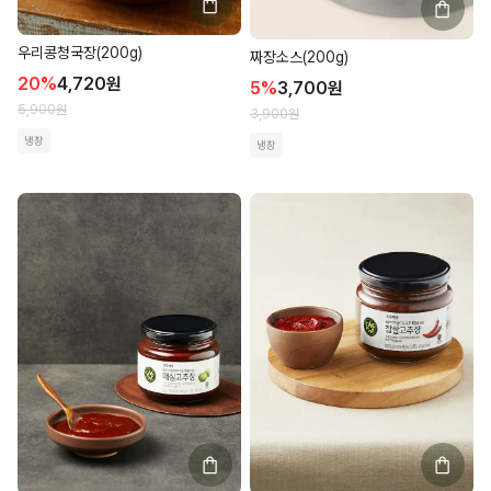
우리콩청국장(200g)
짜장소스(200g)
20
%
4,720
원
5
%
3,700
원
5,900
원
3,900
원
냉장
냉장