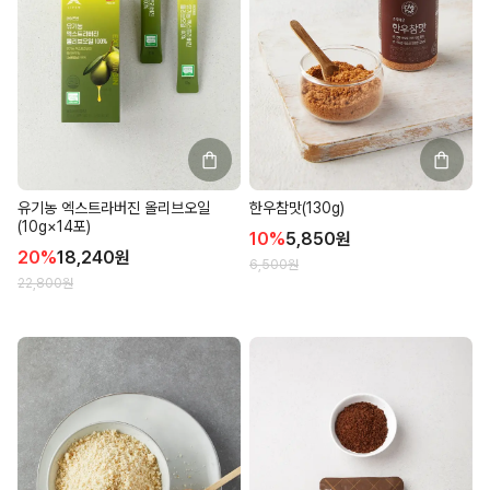
유기농 엑스트라버진 올리브오일
한우참맛(130g)
(10g×14포)
10
%
5,850
원
20
%
18,240
원
6,500
원
22,800
원