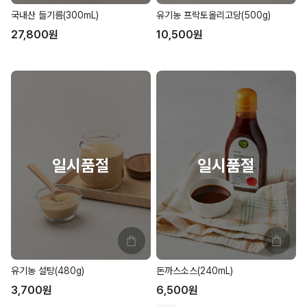
국내산 들기름(300mL)
유기농 프락토올리고당(500g)
27,800
원
10,500
원
유기농 설탕(480g)
돈까스소스(240mL)
3,700
원
6,500
원