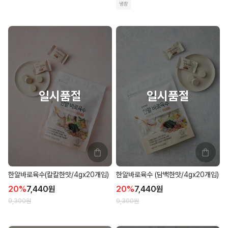
냉장
한알바로육수(칼칼한맛/4gx20개입)
한알바로육수 (담백한맛/4gx20개입)
20
%
7,440
원
20
%
7,440
원
9,300
원
9,300
원