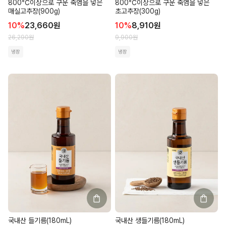
800℃이상으로 구운 죽염을 넣은
800℃이상으로 구운 죽염을 넣은
매실고추장(900g)
초고추장(300g)
10
%
23,660
원
10
%
8,910
원
26,290
원
9,900
원
냉장
냉장
국내산 들기름(180mL)
국내산 생들기름(180mL)