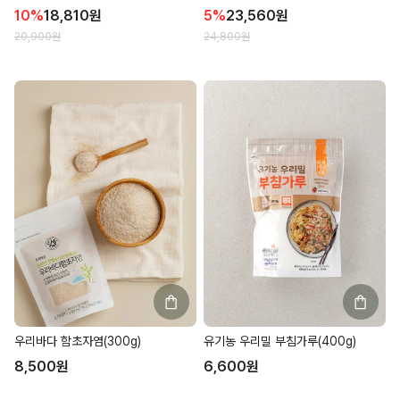
10
%
18,810
원
5
%
23,560
원
20,900
원
24,800
원
우리바다 함초자염(300g)
유기농 우리밀 부침가루(400g)
8,500
원
6,600
원