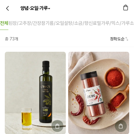
양념·오일·가루
전체
된장/고추장/간장
참기름/오일
설탕/소금/향신료
밀가루/믹스/가루
소
총
73
개
정확도순