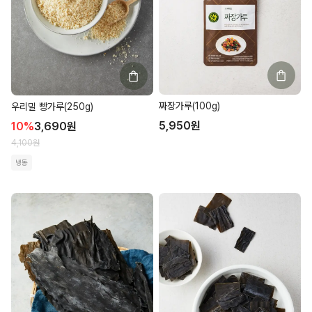
짜장가루(100g)
우리밀 빵가루(250g)
5,950
원
10
%
3,690
원
4,100
원
냉동