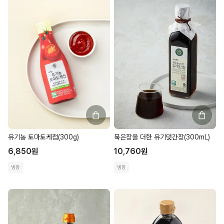
유기농 토마토케첩(300g)
묵은장을 더한 유기덧간장(300mL)
6,850
원
10,760
원
냉장
냉장