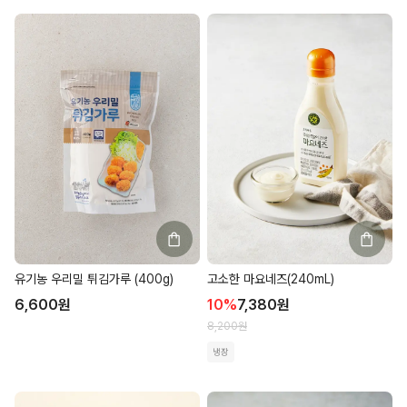
유기농 우리밀 튀김가루 (400g)
고소한 마요네즈(240mL)
6,600
원
10
%
7,380
원
8,200
원
냉장