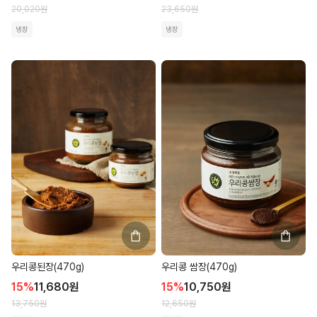
20,020
원
23,650
원
냉장
냉장
우리콩된장(470g)
우리콩 쌈장(470g)
15
%
11,680
원
15
%
10,750
원
13,750
원
12,650
원