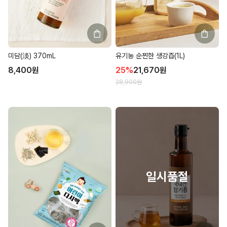
미담(淡) 370mL
유기농 순찐한 생강즙(1L)
8,400
원
25
%
21,670
원
28,900
원