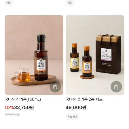
냉장
냉장
국내산 참기름(180mL)
국내산 들기름 2종 세트
10
%
33,750
원
49,600
원
37,500
원
무료배송