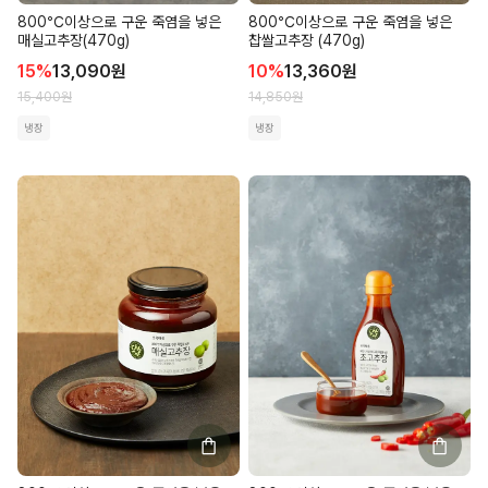
800℃이상으로 구운 죽염을 넣은
800℃이상으로 구운 죽염을 넣은
매실고추장(470g)
찹쌀고추장 (470g)
15
%
13,090
원
10
%
13,360
원
15,400
원
14,850
원
냉장
냉장