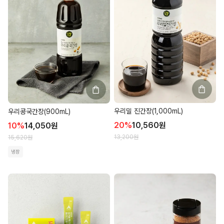
우리밀 진간장(1,000mL)
우리콩국간장(900mL)
20
%
10,560
원
10
%
14,050
원
13,200
원
15,620
원
냉장