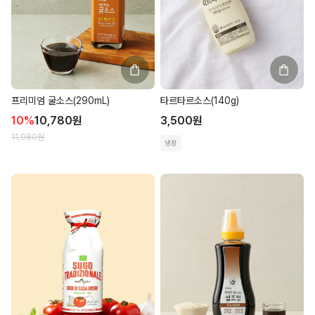
프리미엄 굴소스(290mL)
타르타르소스(140g)
10
%
10,780
원
3,500
원
11,980
원
냉장