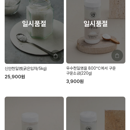
우수천일염을 800℃에서 구운
신안천일염(굵은입자/5kg)
구운소금(220g)
25,900
원
3,900
원