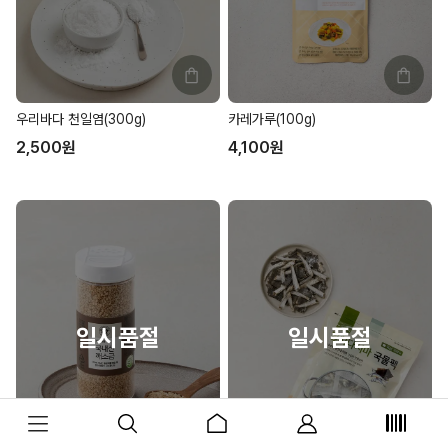
우리바다 천일염(300g)
카레가루(100g)
2,500
원
4,100
원