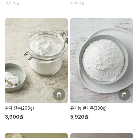
11,500
원
4,900
원
감자 전분(200g)
유기농 쌀가루(300g)
3,900
원
5,920
원