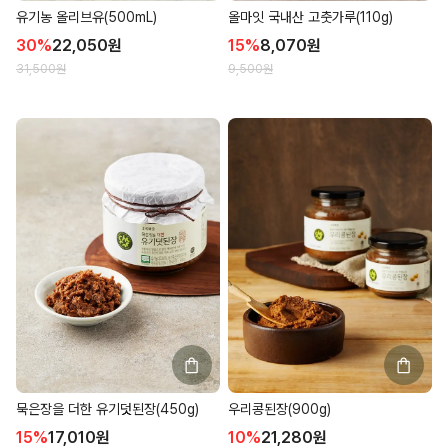
유기농 올리브유(500mL)
올마잇 국내산 고춧가루(110g)
30
%
22,050
원
15
%
8,070
원
31,500
원
9,500
원
묵은장을 더한 유기덧된장(450g)
우리콩된장(900g)
15
%
17,010
원
10
%
21,280
원