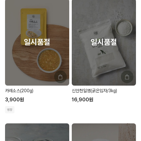
카레소스(200g)
신안천일염(굵은입자/3kg)
3,900
원
16,900
원
냉장