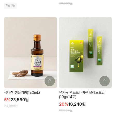
20,900
원
무료배송
국내산 생들기름(180mL)
유기농 엑스트라버진 올리브오일
(10g×14포)
5
%
23,560
원
20
%
18,240
원
24,800
원
22,800
원