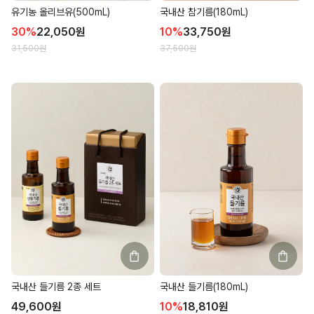
유기농 올리브유(500mL)
국내산 참기름(180mL)
30
%
22,050
원
10
%
33,750
원
31,500
원
37,500
원
국내산 들기름 2종 세트
국내산 들기름(180mL)
49,600
원
10
%
18,810
원