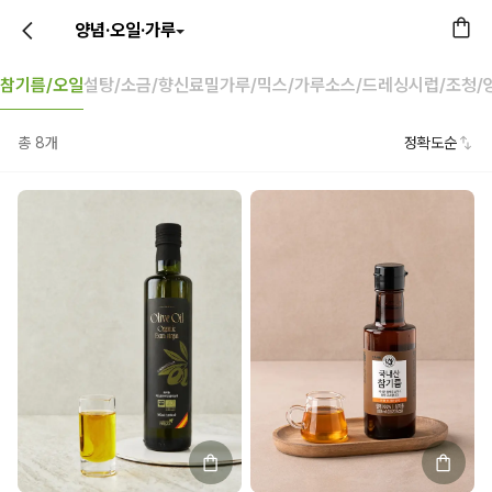
양념·오일·가루
참기름/오일
설탕/소금/향신료
밀가루/믹스/가루
소스/드레싱
시럽/조청/
총
8
개
정확도순