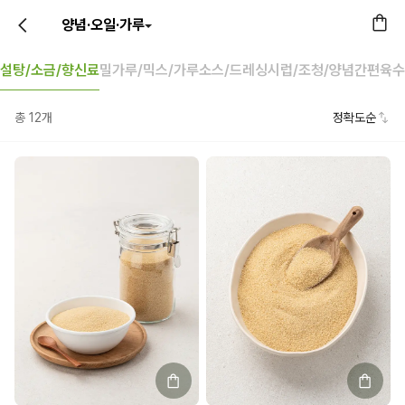
양념·오일·가루
설탕/소금/향신료
밀가루/믹스/가루
소스/드레싱
시럽/조청/양념
간편육수
총
12
개
정확도순