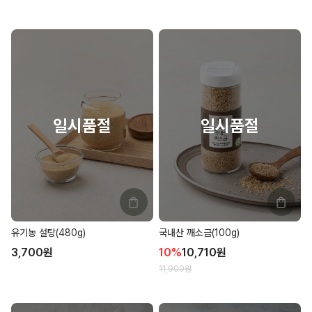
유기농 설탕(480g)
국내산 깨소금(100g)
3,700
원
10
%
10,710
원
11,900
원