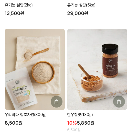
유기농 설탕(2kg)
유기농 설탕(5kg)
13,500
원
29,000
원
우리바다 함초자염(300g)
한우참맛(130g)
8,500
원
10
%
5,850
원
6,500
원