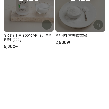
우수천일염을 800℃에서 3번 구운
우리바다 천일염(300g)
참죽염(220g)
2,500
원
5,600
원