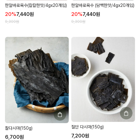
한알바로육수(칼칼한맛/4gx20개입)
한알바로육수 (담백한맛/4gx20개입)
20
%
7,440
원
20
%
7,440
원
9,300
원
9,300
원
절단 다시마(150g)
찰다시마(150g)
7,200
원
6,700
원