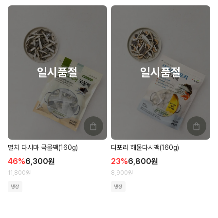
멸치 다시마 국물팩(160g)
디포리 해물다시팩(160g)
46
%
6,300
원
23
%
6,800
원
11,800
원
8,900
원
냉장
냉장