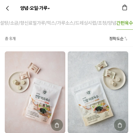
양념·오일·가루
설탕/소금/향신료
밀가루/믹스/가루
소스/드레싱
시럽/조청/양념
간편육수
총
8
개
정확도순