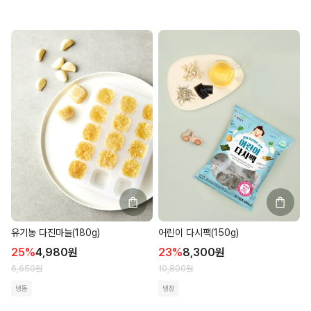
유기농 다진마늘(180g)
어린이 다시팩(150g)
25
%
4,980
원
23
%
8,300
원
6,650
원
10,800
원
냉동
냉장