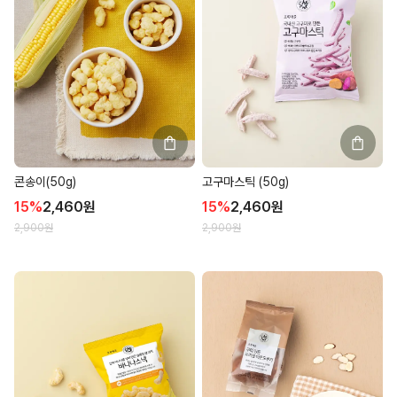
콘송이(50g)
고구마스틱 (50g)
15
%
2,460
원
15
%
2,460
원
2,900
원
2,900
원