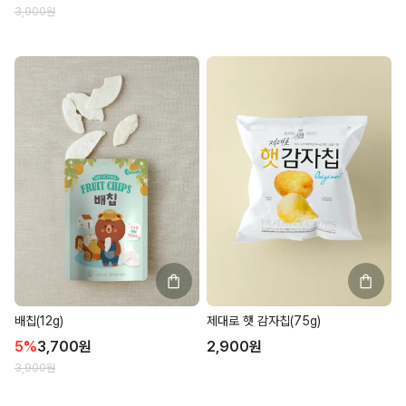
3,900
원
배칩(12g)
제대로 햇 감자칩(75g)
5
%
3,700
원
2,900
원
3,900
원