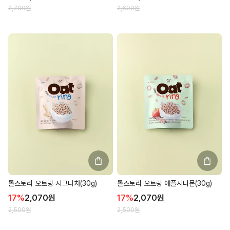
2,700
원
2,600
원
톨스토리 오트링 시그니처(30g)
톨스토리 오트링 애플시나몬(30g)
17
%
2,070
원
17
%
2,070
원
2,500
원
2,500
원