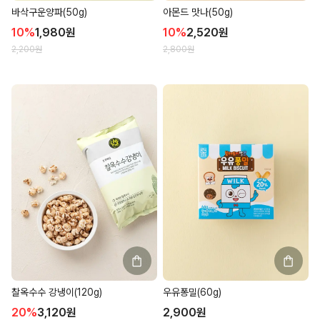
바삭구운양파(50g)
아몬드 맛나(50g)
10
%
1,980
원
10
%
2,520
원
2,200
원
2,800
원
찰옥수수 강냉이(120g)
우유퐁밀(60g)
20
%
3,120
원
2,900
원