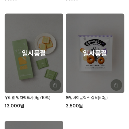
우리밀 말차랑드샤(9gx10입)
통밀베이글칩스 갈릭(50g)
13,000
원
3,500
원