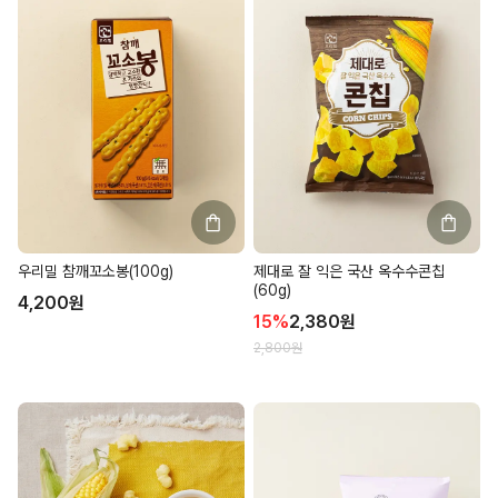
우리밀 참깨꼬소봉(100g)
제대로 잘 익은 국산 옥수수콘칩
(60g)
4,200
원
15
%
2,380
원
2,800
원