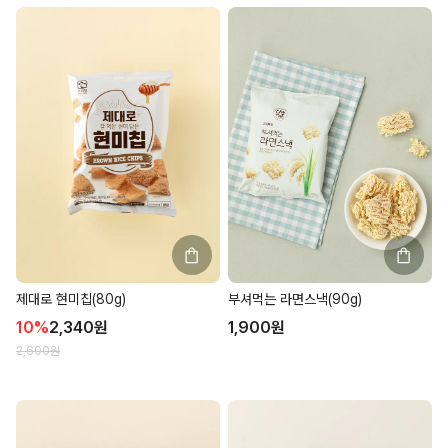
제대로 현미칩(80g)
부셔먹는 라면스낵(90g)
10
%
2,340
원
1,900
원
2,600
원