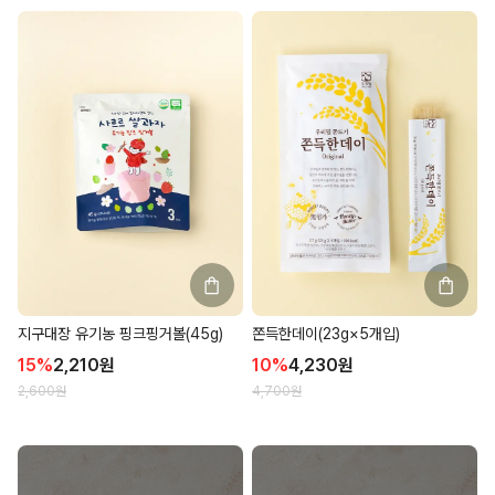
지구대장 유기농 핑크핑거볼(45g)
쫀득한데이(23g×5개입)
15
%
2,210
원
10
%
4,230
원
2,600
원
4,700
원