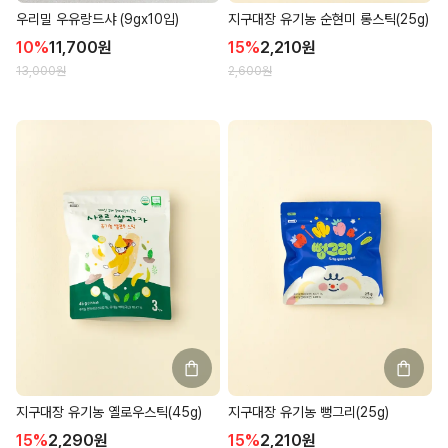
우리밀 우유랑드샤 (9gx10입)
지구대장 유기농 순현미 롱스틱(25g)
10
%
11,700
원
15
%
2,210
원
13,000
원
2,600
원
지구대장 유기농 옐로우스틱(45g)
지구대장 유기농 뻥그리(25g)
15
%
2,290
원
15
%
2,210
원