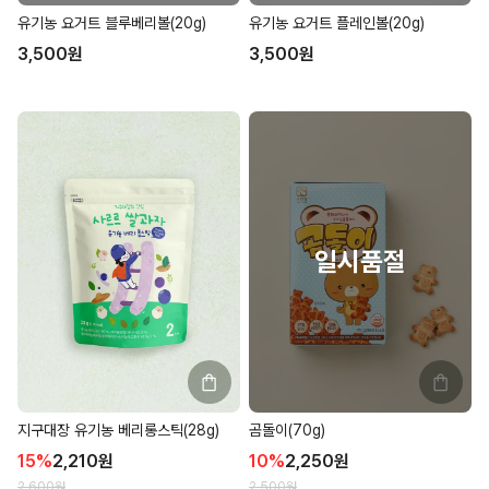
유기농 요거트 블루베리볼(20g)
유기농 요거트 플레인볼(20g)
3,500
원
3,500
원
지구대장 유기농 베리롱스틱(28g)
곰돌이(70g)
15
%
2,210
원
10
%
2,250
원
2,600
원
2,500
원