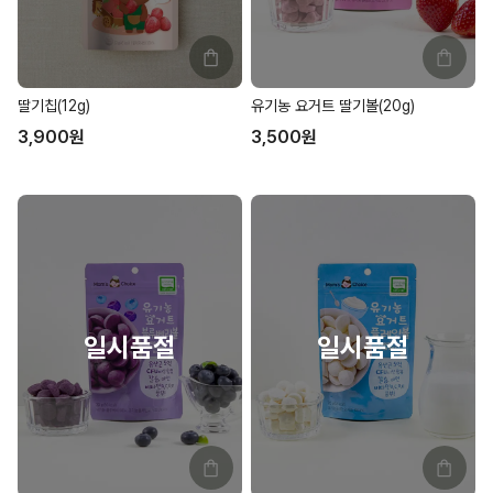
유기농 요거트 딸기볼(20g)
딸기칩(12g)
3,500
원
3,900
원