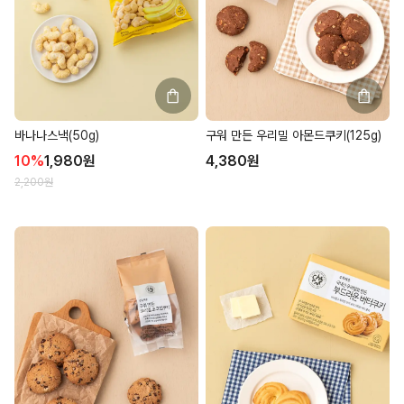
바나나스낵(50g)
구워 만든 우리밀 아몬드쿠키(125g)
10
%
1,980
원
4,380
원
2,200
원