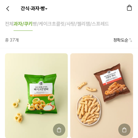
간식·과자·빵
전체
과자/쿠키
빵/케이크
초콜릿/사탕/젤리
잼/스프레드
총
37
개
정확도순