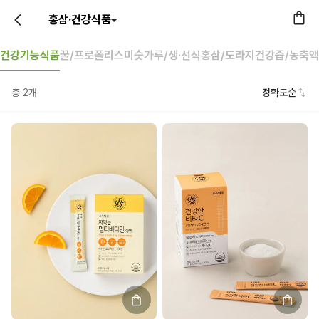
홍삼·건강식품
건강기능식품
꿀/프로폴리스
미숫가루/생·선식
홍삼/도라지
건강즙/농축액
총
2
개
정확도순