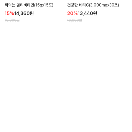
짜먹는 멀티비타민(15gx15포)
건강한 비타C(3,000mgx30포)
15
%
14,360
원
20
%
13,440
원
16,900
원
16,800
원