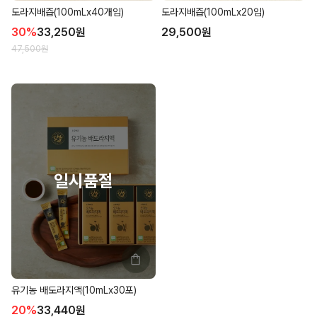
도라지배즙(100mLx40개입)
도라지배즙(100mLx20입)
30
%
33,250
원
29,500
원
47,500
원
유기농 배도라지액(10mLx30포)
20
%
33,440
원