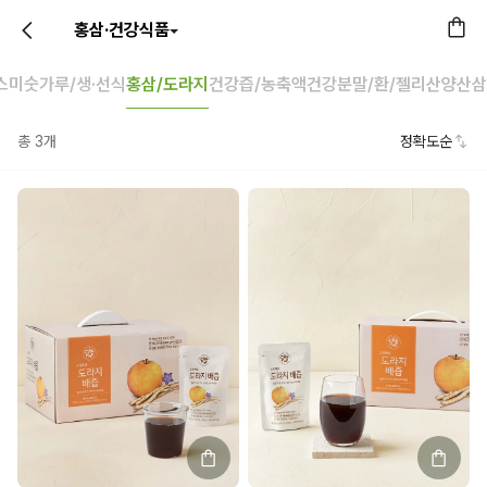
홍삼·건강식품
스
미숫가루/생·선식
홍삼/도라지
건강즙/농축액
건강분말/환/젤리
산양산삼
총
3
개
정확도순