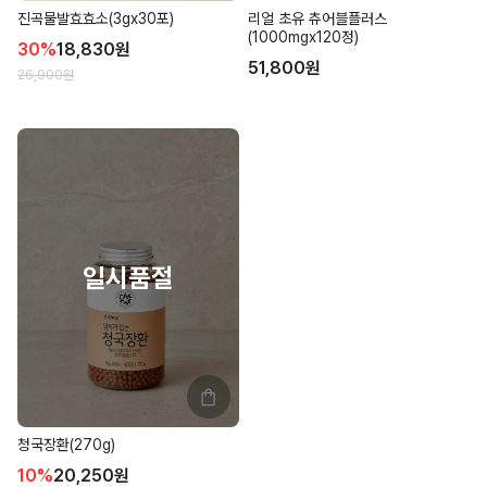
진곡물발효효소(3gx30포)
리얼 초유 츄어블플러스
(1000mgx120정)
30
%
18,830
원
51,800
원
26,900
원
청국장환(270g)
10
%
20,250
원