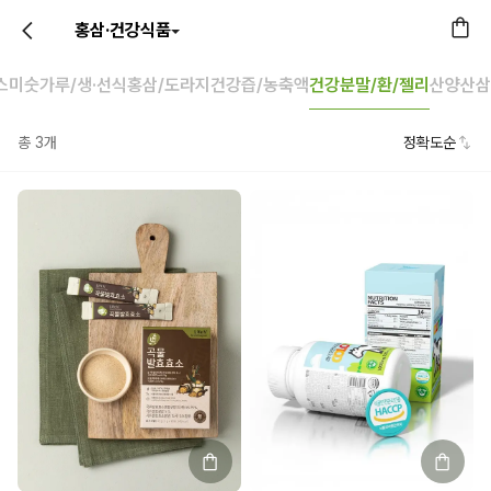
홍삼·건강식품
스
미숫가루/생·선식
홍삼/도라지
건강즙/농축액
건강분말/환/젤리
산양산삼
총
3
개
정확도순