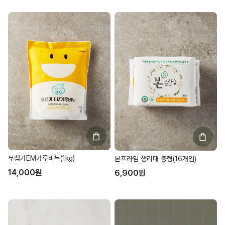
무첨가EM가루비누(1kg)
본프라임 생리대 중형(16개입)
14,000
원
6,900
원