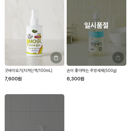
굿바이모기(지카딘액/100mL)
손이 좋아하는 주방세제(500g)
7,600
원
6,300
원