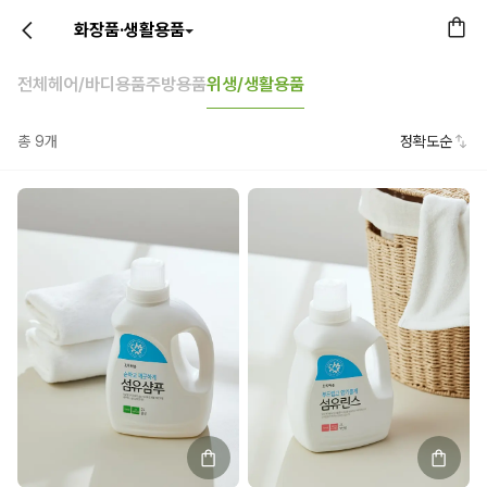
화장품·생활용품
전체
헤어/바디용품
주방용품
위생/생활용품
총
9
개
정확도순