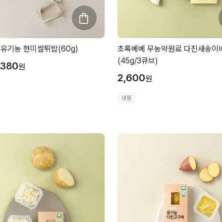
유기농 현미쌀튀밥(60g)
초록베베 무농약원료 다진새송이
(45g/3큐브)
,380
원
2,600
원
냉동