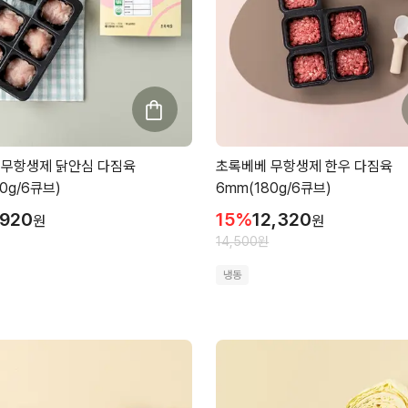
 무항생제 닭안심 다짐육
초록베베 무항생제 한우 다짐육
0g/6큐브)
6mm(180g/6큐브)
,920
15
%
12,320
원
원
14,500
원
냉동