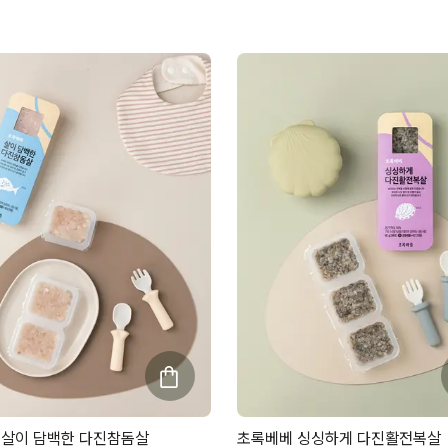
 살이 담백한 다진참돔살
초록베베 싱싱하게 다진활전복살