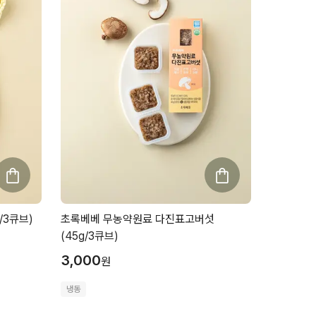
/3큐브)
초록베베 무농약원료 다진표고버섯
(45g/3큐브)
3,000
원
냉동