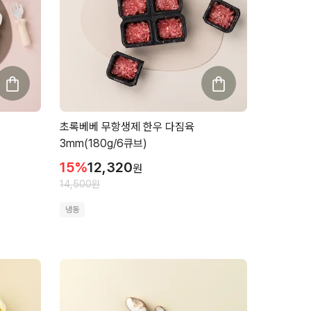
초록베베 무항생제 한우 다짐육
3mm(180g/6큐브)
15
%
12,320
원
14,500
원
냉동