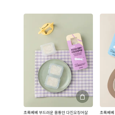
초록베베 부드러운 몸통만 다진오징어살
초록베베