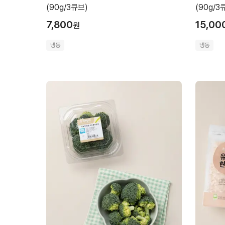
(90g/3큐브)
(90g/3
7,800
15,00
원
냉동
냉동