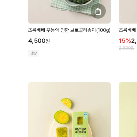
초록베베 무농약 연한 브로콜리송이(100g)
초록베베 
4,500
15
%
2
원
2,800
원
냉장