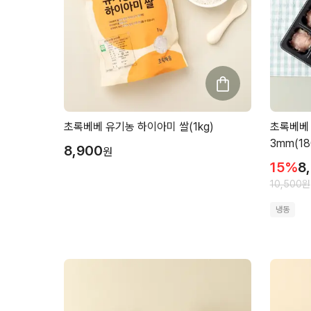
초록베베 유기농 하이아미 쌀(1kg)
초록베베
3mm(18
8,900
원
15
%
8
10,500
원
냉동