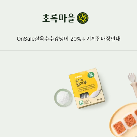
OnSale
찰옥수수강냉이 20%↓
기획전
매장안내