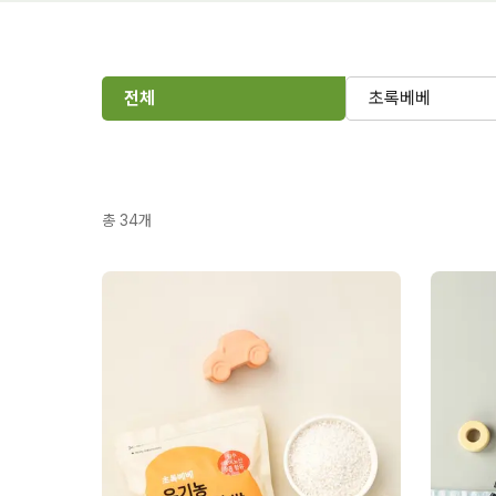
전체
초록베베
총
34
개