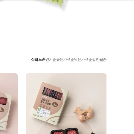
정확도순
인기순
높은가격순
낮은가격순
할인율순