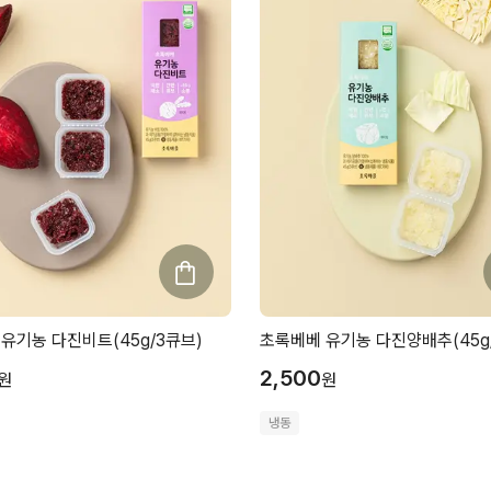
유기농 다진비트(45g/3큐브)
초록베베 유기농 다진양배추(45g
2,500
원
원
냉동