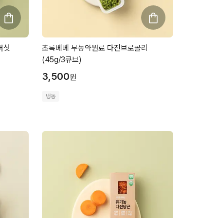
버섯
초록베베 무농약원료 다진브로콜리
(45g/3큐브)
3,500
원
냉동