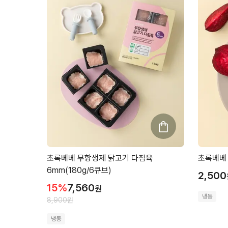
초록베베 무항생제 닭고기 다짐육
초록베베 
6mm(180g/6큐브)
2,500
15
%
7,560
원
냉동
8,900
원
냉동