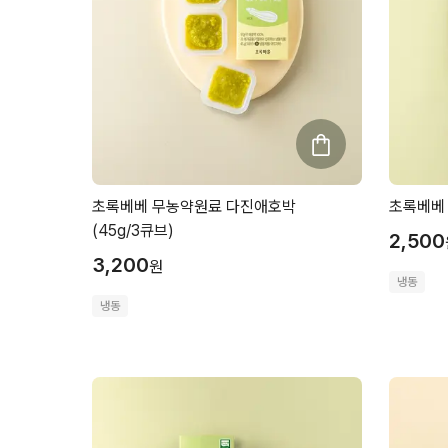
초록베베 무농약원료 다진애호박
초록베베 
(45g/3큐브)
2,500
3,200
원
냉동
냉동