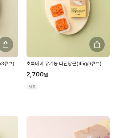
/3큐브)
초록베베 유기농 다진당근(45g/3큐브)
2,700
원
냉동