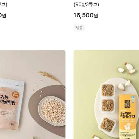
큐브)
(90g/3큐브)
0
16,500
원
원
냉동