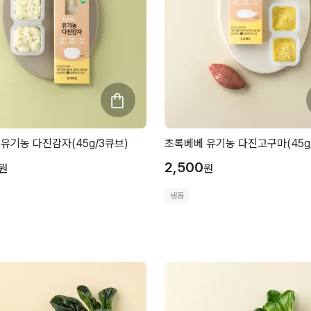
유기농 다진감자(45g/3큐브)
초록베베 유기농 다진고구마(45g
2,500
원
원
냉동