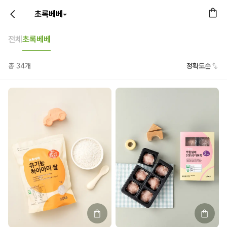
초록베베
전체
초록베베
총
34
개
정확도순