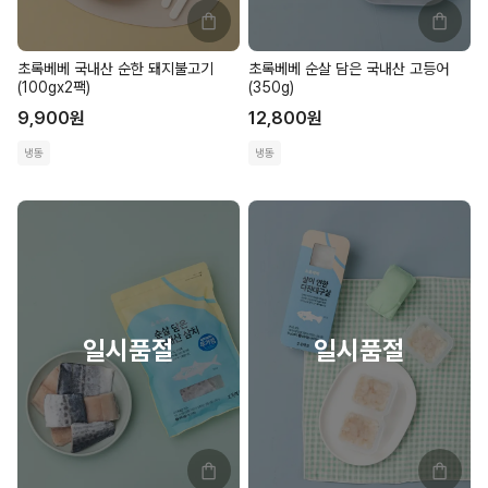
초록베베 국내산 순한 돼지불고기
초록베베 순살 담은 국내산 고등어
(100gx2팩)
(350g)
9,900
원
12,800
원
냉동
냉동