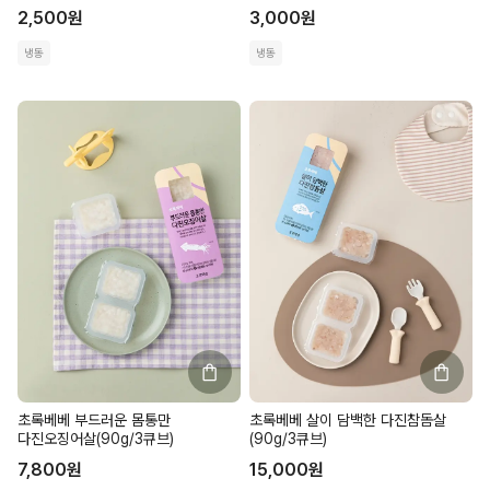
2,500
원
3,000
원
냉동
냉동
초록베베 부드러운 몸통만
초록베베 살이 담백한 다진참돔살
다진오징어살(90g/3큐브)
(90g/3큐브)
7,800
원
15,000
원