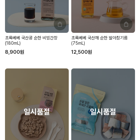
초록베베 국산콩 순한 비빔간장
초록베베 국산깨 순한 발아참기름
(180mL)
(75mL)
8,900
원
12,500
원