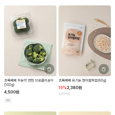
초록베베 무농약 연한 브로콜리송이
초록베베 유기농 현미쌀튀밥(60g)
(100g)
15
%
2,380
원
4,500
원
2,800
원
냉장