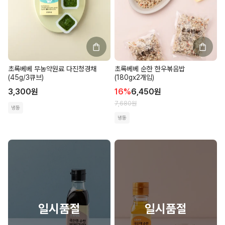
초록베베 무농약원료 다진청경채
초록베베 순한 한우볶음밥
(45g/3큐브)
(180gx2개입)
3,300
원
16
%
6,450
원
7,680
원
냉동
냉동