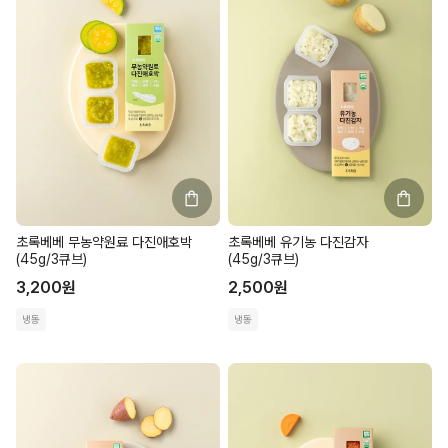
초록베베 무농약원료 다진애호박
초록베베 유기농 다진감자
(45g/3큐브)
(45g/3큐브)
3,200
원
2,500
원
냉동
냉동