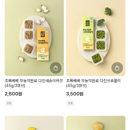
초록베베 무농약원료 다진새송이버섯
초록베베 무농약원료 다진브로콜리
(45g/3큐브)
(45g/3큐브)
2,600
원
3,500
원
냉동
냉동