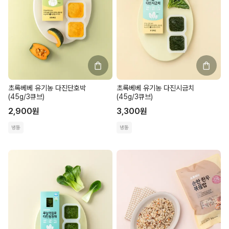
초록베베 유기농 다진단호박
초록베베 유기농 다진시금치
(45g/3큐브)
(45g/3큐브)
2,900
원
3,300
원
냉동
냉동