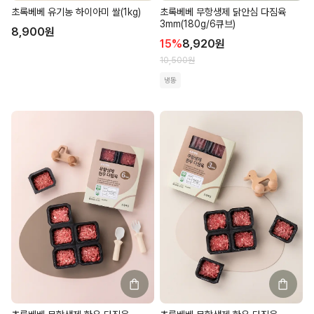
초록베베 유기농 하이아미 쌀(1kg)
초록베베 무항생제 닭안심 다짐육
3mm(180g/6큐브)
8,900
원
15
%
8,920
원
10,500
원
냉동