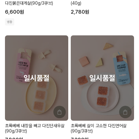
다진붉은대게살(90g/3큐브)
(40g)
6,600
원
2,780
원
냉동
초록베베 내장을 빼고 다진단새우살
초록베베 살이 고소한 다진연어살
(90g/3큐브)
(90g/3큐브)