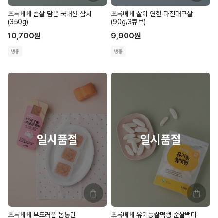
초록베베 순살 담은 국내산 삼치
초록베베 살이 연한 다진대구살
(350g)
(90g/3큐브)
10,700
원
9,900
원
냉동
냉동
초록베베 부드러운 몸통만
초록베베 유기농쌀떡뻥 순쌀백미