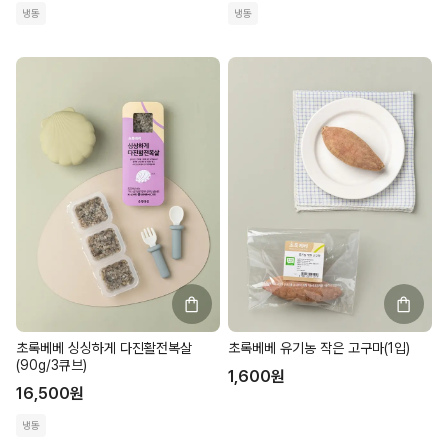
냉동
냉동
초록베베 싱싱하게 다진활전복살
초록베베 유기농 작은 고구마(1입)
(90g/3큐브)
1,600
원
16,500
원
냉동