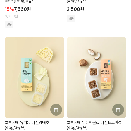
6mm(180g/6큐브)
(45g/3큐브)
15
%
7,560
원
2,500
원
8,900
원
냉동
냉동
초록베베 유기농 다진양배추
초록베베 무농약원료 다진표고버섯
(45g/3큐브)
(45g/3큐브)