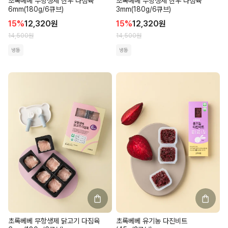
초록베베 무항생제 한우 다짐육
초록베베 무항생제 한우 다짐육
6mm(180g/6큐브)
3mm(180g/6큐브)
15
%
12,320
원
15
%
12,320
원
14,500
원
14,500
원
냉동
냉동
초록베베 무항생제 닭고기 다짐육
초록베베 유기농 다진비트