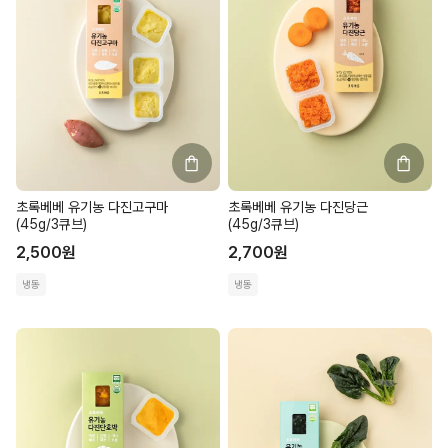
초록베베 유기농 다진고구마
초록베베 유기농 다진당근
(45g/3큐브)
(45g/3큐브)
2,500
원
2,700
원
냉동
냉동