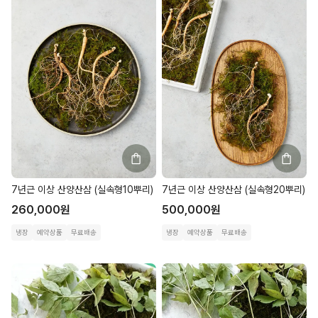
7년근 이상 산양산삼 (실속형10뿌리)
7년근 이상 산양산삼 (실속형20뿌리)
260,000
원
500,000
원
냉장
예약상품
무료배송
냉장
예약상품
무료배송