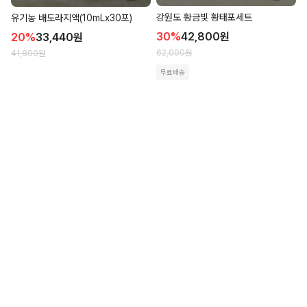
강원도 황금빛 황태포세트
유기농 배도라지액(10mLx30포)
30
%
42,800
원
20
%
33,440
원
62,000
원
41,800
원
무료배송