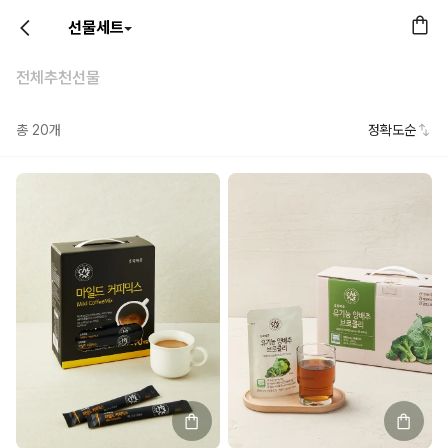
선물세트
전체
추천선물
총
20
개
정확도순