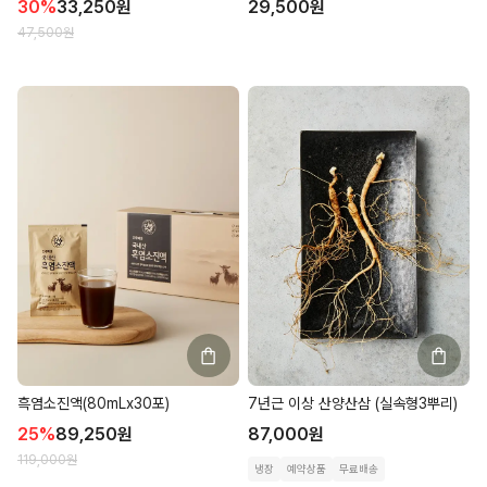
30
%
33,250
원
29,500
원
47,500
원
흑염소진액(80mLx30포)
7년근 이상 산양산삼 (실속형3뿌리)
25
%
89,250
원
87,000
원
119,000
원
냉장
예약상품
무료배송