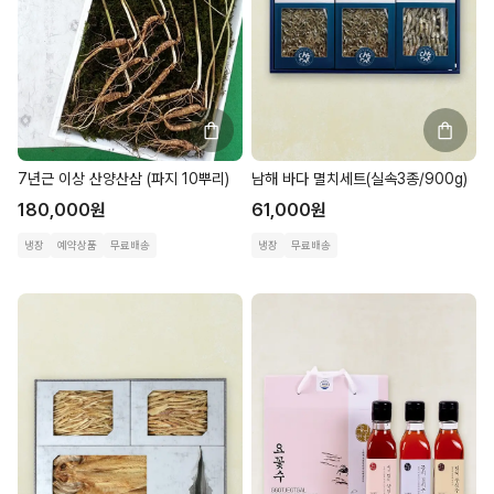
7년근 이상 산양산삼 (파지 10뿌리)
남해 바다 멸치세트(실속3종/900g)
180,000
원
61,000
원
냉장
예약상품
무료배송
냉장
무료배송