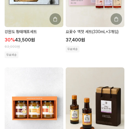
강원도 황태채포세트
요꽃수 액젓 세트(330mL×3개입)
30
%
43,500
원
37,400
원
63,000
원
무료배송
무료배송