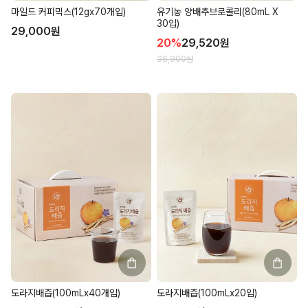
유기농 양배추브로콜리(80mL X
마일드 커피믹스(12gx70개입)
30입)
29,000
원
20
%
29,520
원
36,900
원
도라지배즙(100mLx40개입)
도라지배즙(100mLx20입)