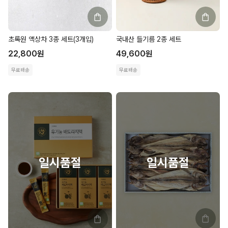
초록원 액상차 3종 세트(3개입)
국내산 들기름 2종 세트
22,800
원
49,600
원
무료배송
무료배송