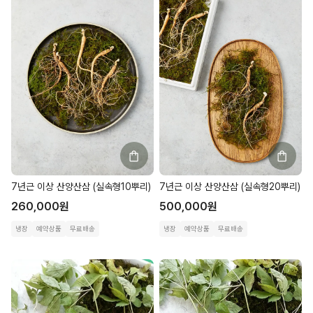
7년근 이상 산양산삼 (실속형10뿌리)
7년근 이상 산양산삼 (실속형20뿌리)
260,000
원
500,000
원
냉장
예약상품
무료배송
냉장
예약상품
무료배송