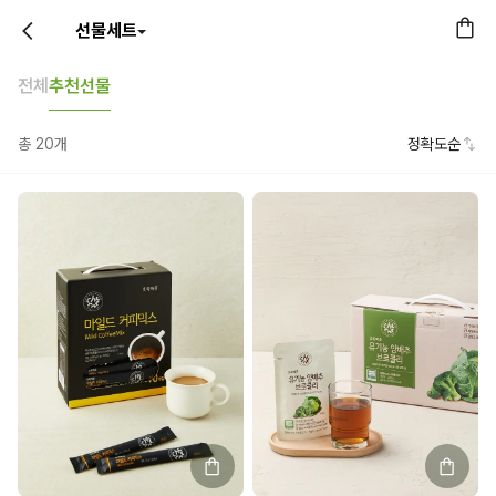
선물세트
전체
추천선물
총
20
개
정확도순