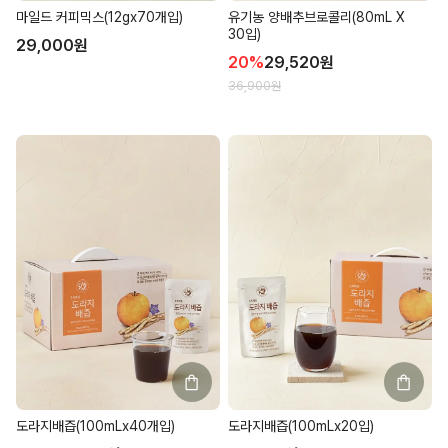
유기농 양배추브로콜리(80mL X
마일드 커피믹스(12gx70개입)
30입)
29,000
원
20
%
29,520
원
36,900
원
도라지배즙(100mLx40개입)
도라지배즙(100mLx20입)