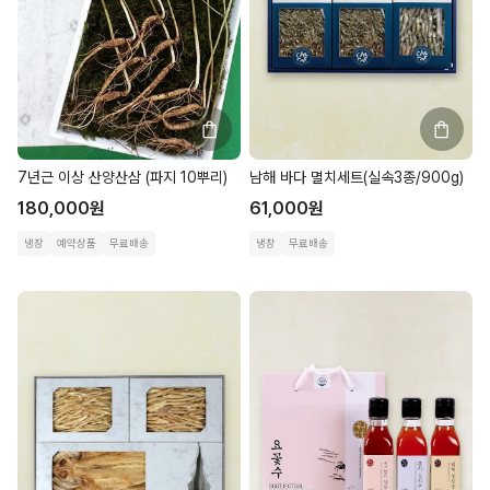
7년근 이상 산양산삼 (파지 10뿌리)
남해 바다 멸치세트(실속3종/900g)
180,000
원
61,000
원
냉장
예약상품
무료배송
냉장
무료배송