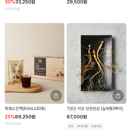
30
%
33,250
원
29,500
원
47,500
원
흑염소진액(80mLx30포)
7년근 이상 산양산삼 (실속형3뿌리)
25
%
89,250
원
87,000
원
119,000
원
냉장
예약상품
무료배송