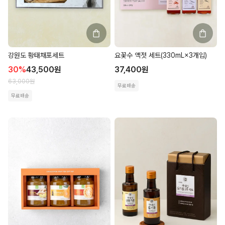
강원도 황태채포세트
요꽃수 액젓 세트(330mL×3개입)
30
%
43,500
원
37,400
원
63,000
원
무료배송
무료배송