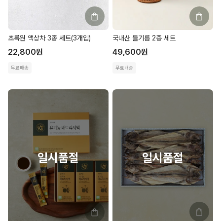
초록원 액상차 3종 세트(3개입)
국내산 들기름 2종 세트
22,800
원
49,600
원
무료배송
무료배송