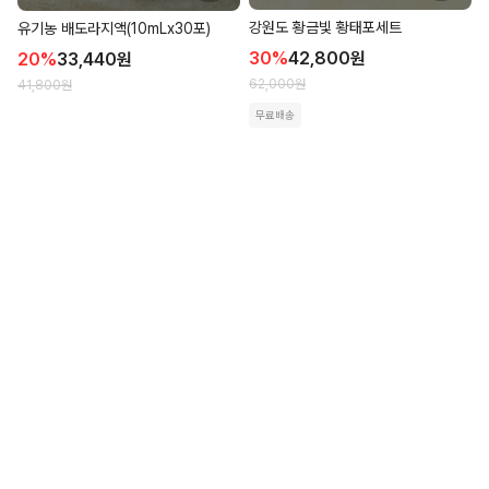
강원도 황금빛 황태포세트
유기농 배도라지액(10mLx30포)
30
%
42,800
원
20
%
33,440
원
62,000
원
41,800
원
무료배송