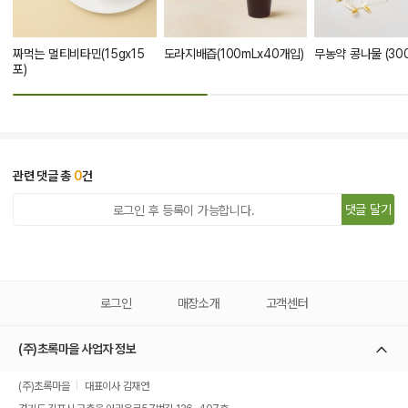
짜먹는 멀티비타민(15gx15
도라지배즙(100mLx40개입)
무농약 콩나물 (300
포)
관련 댓글 총
0
건
댓글 달기
로그인
매장소개
고객센터
(주)초록마을 사업자 정보
(주)초록마을
대표이사 김재연