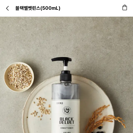
블랙벨벳린스(500mL)