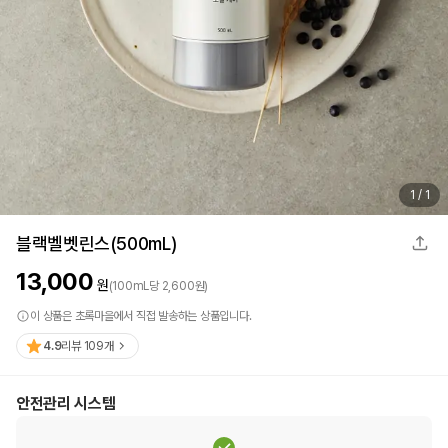
1
/
1
블랙벨벳린스(500mL)
13,000
원
(
100
mL
당
2,600
원)
이 상품은 초록마을에서 직접 발송하는 상품입니다.
4.9
리뷰
109
개
안전관리 시스템