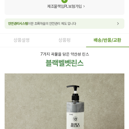
제조물책임PL보험가입
안전관리시스템
이란 초록마을의 안전관리 제도 입니다
상품설명
상품평
배송/반품/교환
7가지 곡물을 담은 약산성 린스
블랙벨벳린스