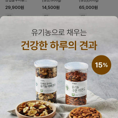
삼겹살구이용
(냉장/900g)
(냉장)(300g)
(
(냉장/500g)
29,900
원
14,500
원
65,000
원
냉장
냉장
냉장