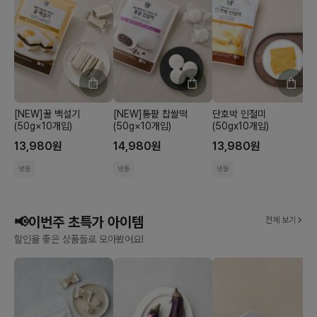
[NEW]꿀 백설기
[NEW]통팥 찹쌀떡
단호박 인절미
(50g×10개입)
(50g×10개입)
(50gx10개입)
(
13,980
원
14,980
원
13,980
원
냉동
냉동
냉동
📢이번주 초특가 아이템
전체 보기
할인율 좋은 상품들로 모아봤어요!