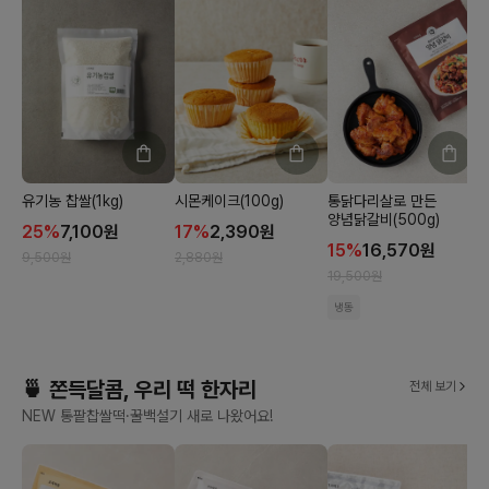
유기농 찹쌀(1kg)
시몬케이크(100g)
통닭다리살로 만든
양념닭갈비(500g)
25
%
7,100
원
17
%
2,390
원
15
%
16,570
원
9,500
원
2,880
원
2
19,500
원
냉동
🍵 쫀득달콤, 우리 떡 한자리
전체 보기
NEW 통팥찹쌀떡·꿀백설기 새로 나왔어요!