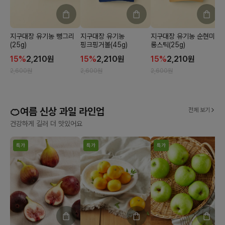
지구대장 유기농 뻥그리
지구대장 유기농
지구대장 유기농 순현미
(25g)
핑크핑거볼(45g)
롱스틱(25g)
15
%
2,210
원
15
%
2,210
원
15
%
2,210
원
2,600
원
2,600
원
2,600
원
2
🍊여름 신상 과일 라인업
전체 보기
건강하게 길러 더 맛있어요
특가
특가
특가