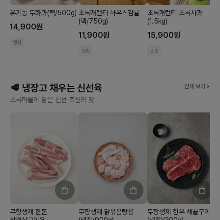
유기농 무화과(팩/500g)
초록개런티 하우스감귤
초록개런티 초록사과
(팩/750g)
(1.5kg)
14,900
원
11,900
원
15,900
원
냉장
냉장
냉장
🥩 냉장고 채우는 신선육
전체 보기
초록마을이 담은 신선 축산의 맛
무항생제 한돈
무항생제 닭볶음탕용
무항생제 한우 채끝구이용