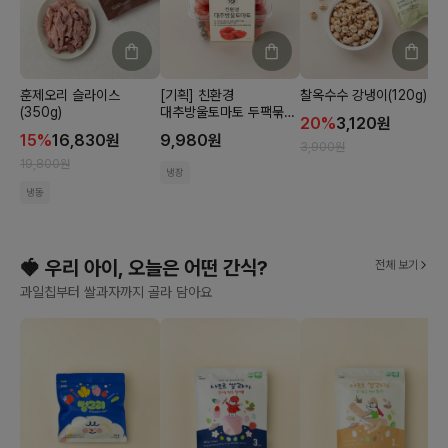
훈제오리 슬라이스
[기획] 친환경
찰옥수수 강냉이(120g)
(350g)
대추방울토마토 두팩묶음
20
%
3,120
원
(500gx2입)
15
%
16,830
원
9,980
원
3,900
원
2
19,800
원
냉장
냉동
🍓 우리 아이, 오늘은 어떤 간식?
전체 보기
과일칩부터 쌀과자까지 골라 담아요