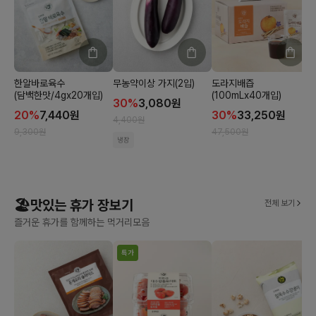
한알바로육수
무농약이상 가지(2입)
도라지배즙
(담백한맛/4gx20개입)
(100mLx40개입)
30
%
3,080
원
20
%
7,440
원
30
%
33,250
원
4,400
원
1
9,300
원
47,500
원
냉장
🏖️맛있는 휴가 장보기
전체 보기
즐거운 휴가를 함께하는 먹거리모음
특가