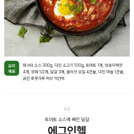
파스타 소스 300g, 다진 소고기 100g, 토마토 1개, 양송이버섯
요리
재료
4개, 양파 1/2개, 달걀 3개, 올리브 오일 4큰술, 다진 마늘 1큰술,
굵은 후춧가루·허브 약간씩
토마토 소스에 빠진 달걀
에그인헬