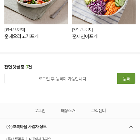
[양식 / 브런치]
[양식 / 브런치]
훈제오리고기포케
훈제연어포케
관련 댓글 총
0
건
등록
로그인
매장소개
고객센터
(주)초록마을 사업자 정보
(주)초록마을
대표이사 김재연