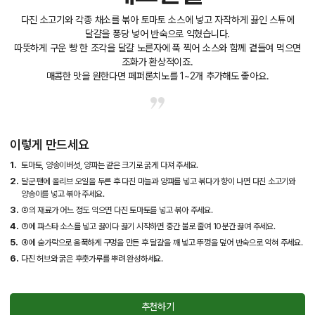
다진 소고기와 각종 채소를 볶아 토마토 소스에 넣고 자작하게 끓인 스튜에
달걀을 퐁당 넣어 반숙으로 익혔습니다.
따뜻하게 구운 빵 한 조각을 달걀 노른자에 푹 찍어 소스와 함께 곁들여 먹으면
조화가 환상적이죠.
매콤한 맛을 원한다면 페퍼론치노를 1~2개 추가해도 좋아요.
이렇게 만드세요
1.
토마토, 양송이버섯, 양파는 같은 크기로 굵게 다져 주세요.
2.
달군 팬에 올리브 오일을 두른 후 다진 마늘과 양파를 넣고 볶다가 향이 나면 다진 소고기와
양송이를 넣고 볶아 주세요.
3.
②의 재료가 어느 정도 익으면 다진 토마토를 넣고 볶아 주세요.
4.
③에 파스타 소스를 넣고 끓이다 끓기 시작하면 중간 불로 줄여 10분간 끓여 주세요.
5.
④에 숟가락으로 움푹하게 구멍을 만든 후 달걀을 깨 넣고 뚜껑을 덮어 반숙으로 익혀 주세요.
6.
다진 허브와 굵은 후춧가루를 뿌려 완성하세요.
추천하기