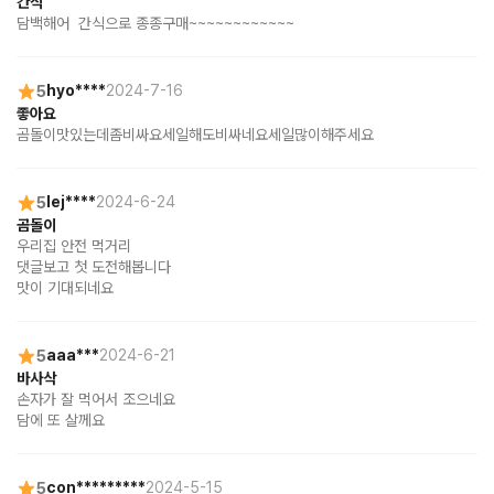
간식
담백해어  간식으로 종종구매~~~~~~~~~~~~
5
hyo****
2024-7-16
좋아요
곰돌이맛있는데좀비싸요세일해도비싸네요세일많이해주세요
5
lej****
2024-6-24
곰돌이
우리집 안전 먹거리 

댓글보고 첫 도전해봅니다 

맛이 기대되네요
5
aaa***
2024-6-21
바사삭
손자가 잘 먹어서 조으네요 

담에 또 살께요
5
con*********
2024-5-15