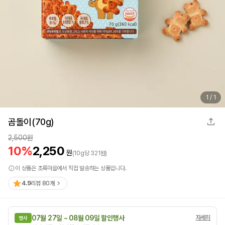
1
/
1
곰돌이(70g)
2,500
원
10
%
2,250
원
(
10
g
당
321
원)
이 상품은 초록마을에서 직접 발송하는 상품입니다.
4.9
리뷰
80
개
07월 27일 ~ 08월 09일 할인행사
자세히
행사