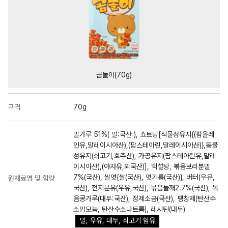
곰돌이(70g)
규격
70g
밀가루 51%( 밀:국산 ), 쇼트닝[식물성유지{(팜올레
인유,말레이시아산),(팜스테아린,말레이시아산)},동물
성유지(쇠고기,호주산), 가공유지(팜스테아린유,말레
이시아산),(야자유,외국산)], 백설탕, 볶음보리분말
7%(국산), 쌀엿{쌀(국산), 엿기름(국산)}, 버터(우유,
원재료명 및 함량
국산), 전지분유(우유,국산), 볶음들깨2.7%(국산), 볶
음콩가루(대두:국산), 정제소금(국산), 팽창제(탄산수
소암모늄, 탄산수소나트륨), 레시틴(대두)
밀, 우유, 대두, 쇠고기 함유