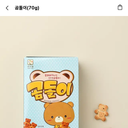
곰돌이(70g)