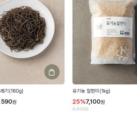
래기(180g)
유기농 찰현미(1kg)
,590
25
%
7,100
원
원
9,500
원