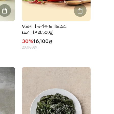
우르시니 유기농 토마토소스
(트래디셔널/500g)
30
%
16,100
원
23,000
원