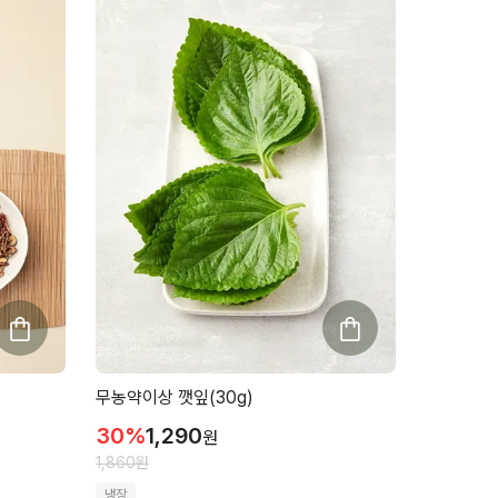
무농약이상 깻잎(30g)
30
%
1,290
원
1,860
원
냉장