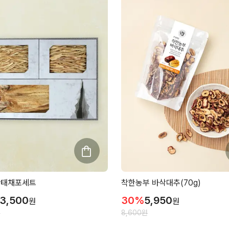
황태채포세트
착한농부 바삭대추(70g)
3,500
30
%
5,950
원
원
원
8,600
원