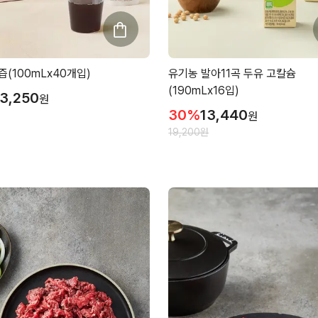
(100mLx40개입)
유기농 발아11곡 두유 고칼슘
(190mLx16입)
3,250
원
30
%
13,440
원
19,200
원