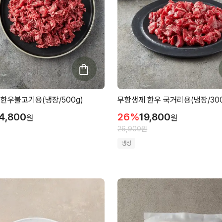
한우불고기용(냉장/500g)
무항생제 한우 국거리용(냉장/300
4,800
26
%
19,800
원
원
26,900
원
냉장