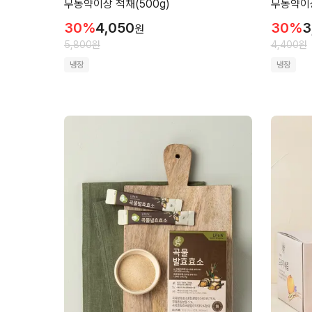
무농약이상 적채(500g)
무농약이상
30
%
4,050
30
%
3
원
5,800
원
4,400
원
냉장
냉장