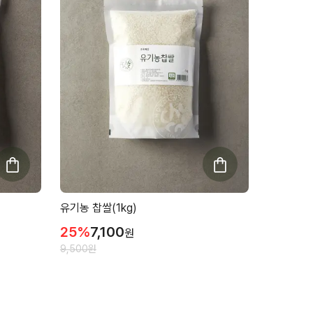
유기농 찹쌀(1kg)
25
%
7,100
원
9,500
원