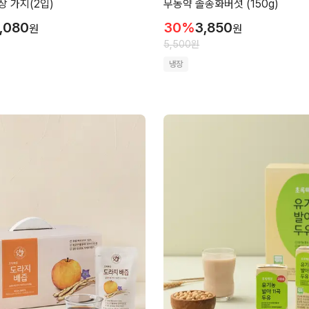
 가지(2입)
무농약 솔송화버섯 (150g)
,080
30
%
3,850
원
원
5,500
원
냉장