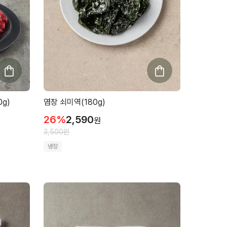
g)
염장 쇠미역(180g)
26
%
2,590
원
3,500
원
냉장