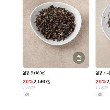
염장 톳(180g)
염장 꼬시
26
%
2,590
26
%
2
원
3,500
원
3,500
원
냉장
냉장