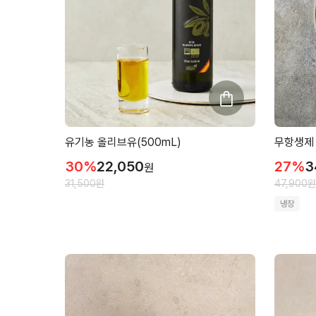
유기농 올리브유(500mL)
무항생제 
30
%
22,050
27
%
3
원
31,500
원
47,900
원
냉장