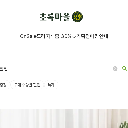
OnSale
도라지배즙 30%↓
기획전
매장안내
증정
구매 수량별 할인
특가