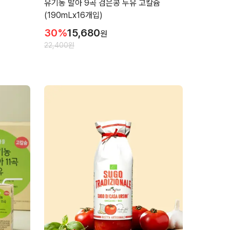
유기농 발아 9곡 검은콩 두유 고칼슘
(190mLx16개입)
30
%
15,680
원
22,400
원