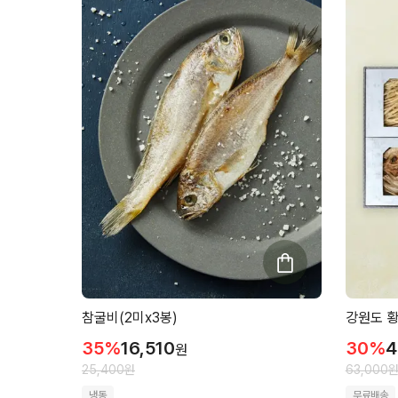
참굴비(2미x3봉)
강원도 
35
%
16,510
30
%
4
원
25,400
원
63,000
냉동
무료배송