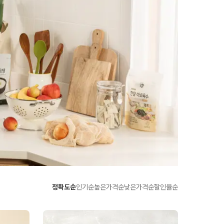
정확도순
인기순
높은가격순
낮은가격순
할인율순