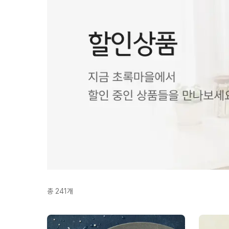
총
241
개