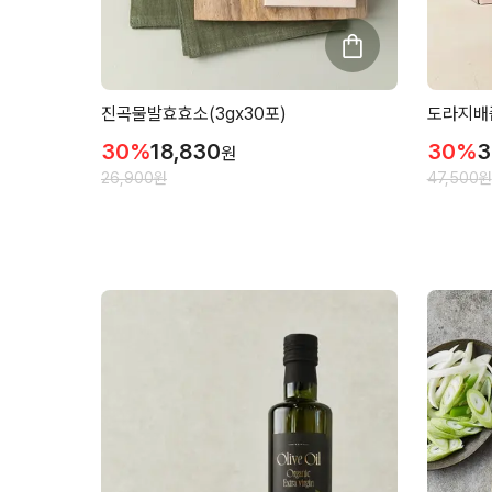
진곡물발효효소(3gx30포)
도라지배즙
30
%
18,830
30
%
3
원
26,900
원
47,500
원