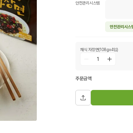
안전관리시스템
안전관리시스
채식 자장면(108gx4입)
1
주문금액