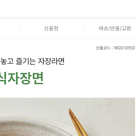
상품평
배송/반품/교환
상품코드 :
WG010950
 놓고 즐기는 자장라면
식자장면