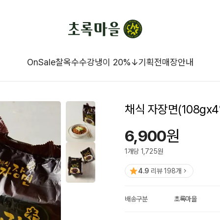
OnSale
찰옥수수강냉이 20%↓
기획전
매장안내
채식 자장면(108gx4
6,900
원
1
개
당
1,725
원
4.9
리뷰
198
개
배송구분
초록마을