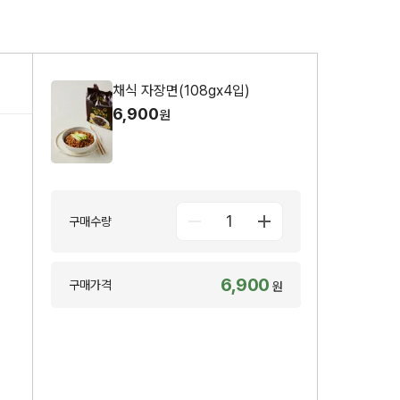
채식 자장면(108gx4입)
6,900
원
1
구매수량
6,900
구매가격
원