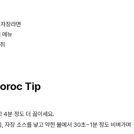
 자장라면
 메뉴
섭취
oroc Tip
넣고 4분 정도 더 끓이세요.
음, 자장 소스를 넣고 약한 불에서 30초~1분 정도 비벼가며