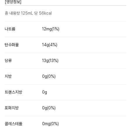
[영양정보]
총 내용량 125mL 당 56kcal
나트륨
12mg(1%)
탄수화물
14g(4%)
당류
13g(13%)
지방
0g(0%)
트랜스지방
0g
포화지방
0g(0%)
콜레스테롤
0mg(0%)