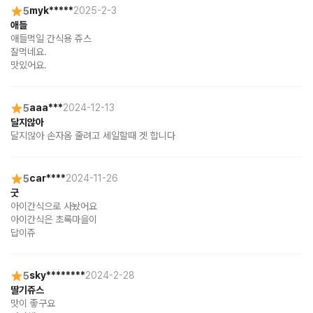
5
myk*****
2025-2-3
애들
애들먹일 간식용 쥬스

잘먹네요.

맛있어요.
5
aaa***
2024-12-13
달지않아
달지않아 손자옴 줄려고 세일할때 겟 합니다
5
car****
2024-11-26
굿
아이간식으로 사놨어요

아이간식은 초록마을이

답이쥬
5
sky********
2024-2-28
딸기쥬스
맛이 좋구요
