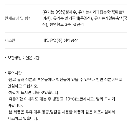
(유기농 99%)정제수, 유기농사과과즙농축액(튀르키
원재료명 및 함량
예산), 유기농 딸기퓨레(독일산), 유기농케일농축액(국
산), 천연향료 3종, 젤란검
제조원
매일유업(주) 상하공장
보관방법 : 실온보관
주의사항
·원료 유래 성분의 부유물이나 침전물이 있을 수 있으나 천연 성분이므로
안심하고 드십시오.
·차갑게 드시면 더욱 맛있습니다.
·유통기한 이내라도 개봉 후 냉장(0~10℃)보관하시고, 빨리 드시기
바랍니다.
·본 제품은 우유,대두,땅콩,달걀을 사용한 제품과 같은 제조시설에서
제조하고 있습니다.