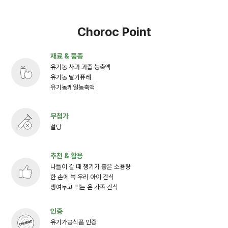
Choroc Point
재료 & 품종
유기농 사과 과즙 농축액
유기농 딸기퓨레
유기농케일농축액
무첨가
설탕
추천 & 활용
나들이 갈 때 챙기기 좋은 소용량
한 손에 쏙 우리 아이 간식
쟁여두고 먹는 온 가족 간식
인증
유기가공식품 인증