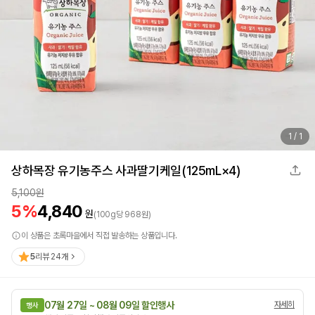
1
/
1
상하목장 유기농주스 사과딸기케일(125mL×4)
5,100
원
5
%
4,840
원
(
100
g
당
968
원)
이 상품은 초록마을에서 직접 발송하는 상품입니다.
5
리뷰
24
개
07월 27일 ~ 08월 09일 할인행사
자세히
행사