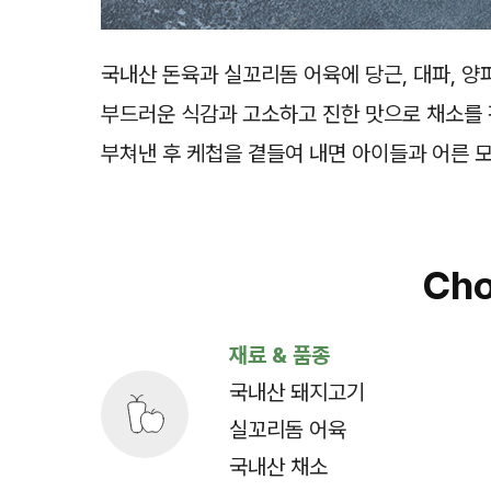
국내산 돈육과 실꼬리돔 어육에 당근, 대파, 양
부드러운 식감과 고소하고 진한 맛으로 채소를 
부쳐낸 후 케첩을 곁들여 내면 아이들과 어른 
Cho
재료 & 품종
국내산 돼지고기
실꼬리돔 어육
국내산 채소