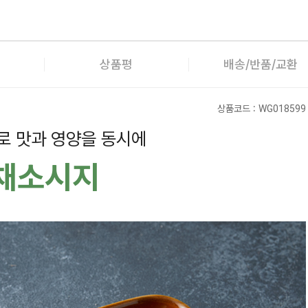
상품평
배송/반품/교환
상품코드 :
WG018599
로 맛과 영양을 동시에
채소시지