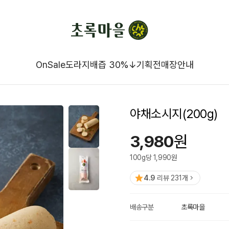
OnSale
도라지배즙 30%↓
기획전
매장안내
야채소시지(200g)
3,980
원
100
g
당
1,990
원
4.9
리뷰
231
개
배송구분
초록마을