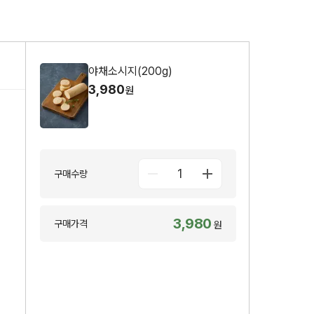
야채소시지(200g)
3,980
원
1
구매수량
3,980
구매가격
원