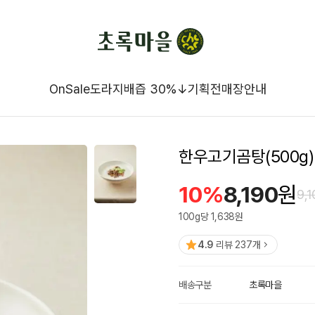
OnSale
도라지배즙 30%↓
기획전
매장안내
한우고기곰탕(500g)
10
%
8,190
원
9,1
100
g
당
1,638
원
4.9
리뷰
237
개
배송구분
초록마을