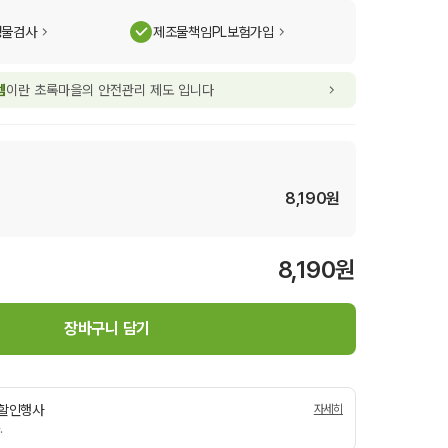
생물검사
제조물책임PL보험가입
템
이란 초록마을의 안전관리 제도 입니다
8,190
원
8,190
원
장바구니 담기
일 할인행사
자세히
.