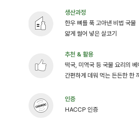
생산과정
한우 뼈를 푹 고아낸 비법 국물
얇게 썰어 넣은 살코기
추천 & 활용
떡국, 미역국 등 국물 요리의 
간편하게 데워 먹는 든든한 한 
인증
HACCP 인증