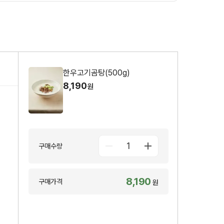
한우고기곰탕(500g)
8,190
원
1
구매수량
8,190
구매가격
원