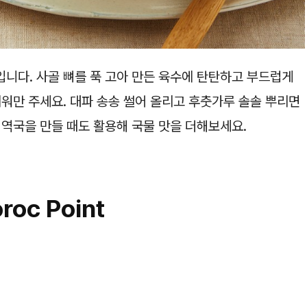
니다. 사골 뼈를 푹 고아 만든 육수에 탄탄하고 부드럽게
워만 주세요. 대파 송송 썰어 올리고 후춧가루 솔솔 뿌리면
미역국을 만들 때도 활용해 국물 맛을 더해보세요.
roc Point