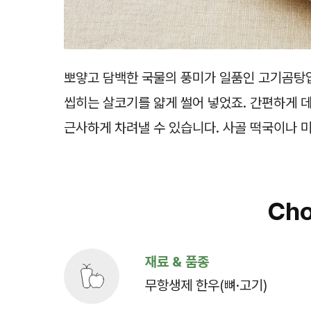
뽀얗고 담백한 국물의 풍미가 일품인 고기곰탕입
씹히는 살코기를 얇게 썰어 넣었죠. 간편하게 데
근사하게 차려낼 수 있습니다. 사골 떡국이나 
Cho
재료 & 품종
무항생제 한우(뼈·고기)