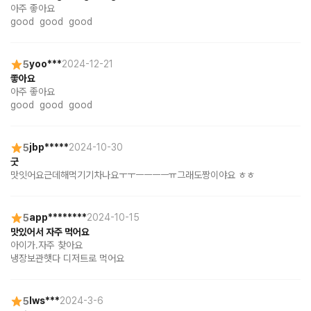
아주 좋아요

good  good  good
5
yoo***
2024-12-21
좋아요
아주 좋아요

good  good  good
5
jbp*****
2024-10-30
굿
맛잇어요근데해먹기기차나요ㅜㅜㅡㅡㅡㅡㅠ그래도짱이야요 ㅎㅎ
5
app********
2024-10-15
맛있어서 자주 먹어요
아이가.자주 찾아요

냉장보관햇다 디저트로 먹어요
5
lws***
2024-3-6