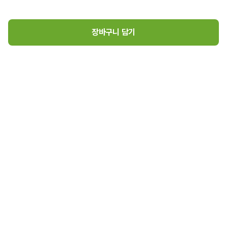
장바구니 담기
미니초코롤(30g)
1
1,450
원
로그인
매장소개
고객센터
1,450
원 장바구니 담기
(주)초록마을 사업자 정보
(주)초록마을
대표이사 김재연
경기도 김포시 고촌읍 아라육로57번길 126, 407호
사업자등록번호 : 105-86-05788
통신판매업신고번호 : 2025-경기김포-7398
개인정보보호책임자 : 박준태