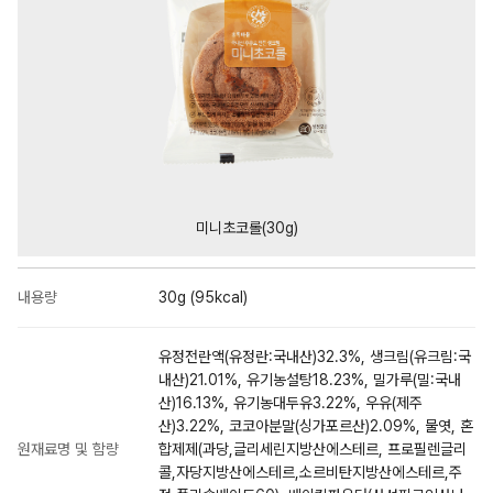
미니초코롤(30g)
내용량
30g (95kcal)
유정전란액(유정란:국내산)32.3%, 생크림(유크림:국
내산)21.01%, 유기농설탕18.23%, 밀가루(밀:국내
산)16.13%, 유기농대두유3.22%, 우유(제주
산)3.22%, 코코아분말(싱가포르산)2.09%, 물엿, 혼
원재료명 및 함량
합제제(과당,글리세린지방산에스테르, 프로필렌글리
콜,자당지방산에스테르,소르비탄지방산에스테르,주