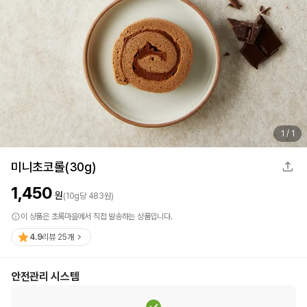
1
/
1
미니초코롤(30g)
1,450
원
(
10
g
당
483
원)
이 상품은 초록마을에서 직접 발송하는 상품입니다.
4.9
리뷰
25
개
안전관리 시스템