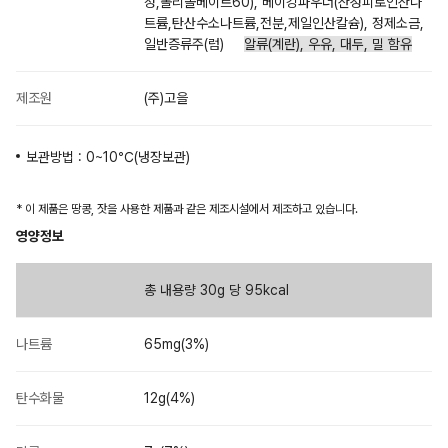
정,폴리솔베이트60), 베이킹파우더(산성피로인산나
트륨,탄산수소나트륨,전분,제일인산칼슘), 정제소금,
일반증류주(럼)
알류(계란), 우유, 대두, 밀 함유
제조원
(주)고을
보관방법 : 0~10℃(냉장보관)
* 이 제품은 땅콩, 잣을 사용한 제품과 같은 제조시설에서 제조하고 있습니다.
영양정보
총 내용량 30g 당 95kcal
나트륨
65mg(3%)
탄수화물
12g(4%)