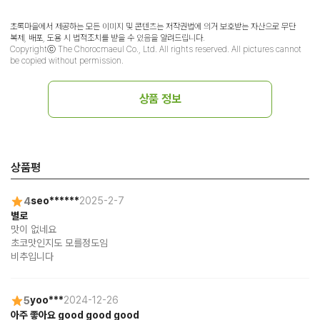
초록마을에서 제공하는 모든 이미지 및 콘텐츠는 저작권법에 의거 보호받는 자산으로 무단
복제, 배포, 도용 시 법적조치를 받을 수 있음을 알려드립니다.
Copyrightⓒ The Chorocmaeul Co., Ltd. All rights reserved. All pictures cannot
be copied without permission.
상품 정보
상품평
4
seo******
2025-2-7
별로
맛이 없네요

초코맛인지도 모를정도임

비추입니다
5
yoo***
2024-12-26
아주 좋아요 good good good