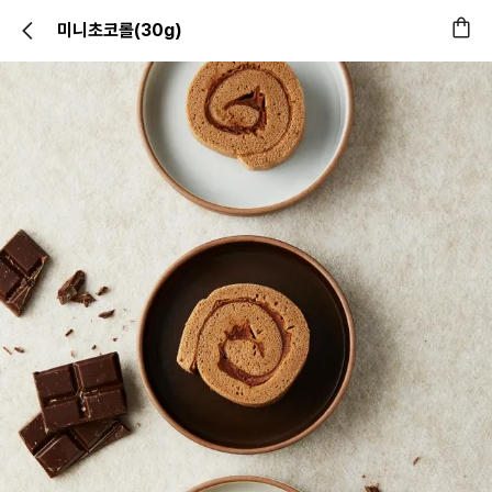
미니초코롤(30g)