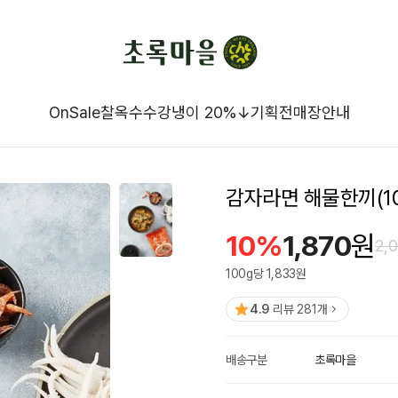
OnSale
찰옥수수강냉이 20%↓
기획전
매장안내
감자라면 해물한끼(10
10
%
1,870
원
2,
100
g
당
1,833
원
4.9
리뷰
281
개
배송구분
초록마을