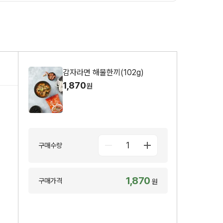
감자라면 해물한끼(102g)
1,870
원
1
구매수량
1,870
구매가격
원