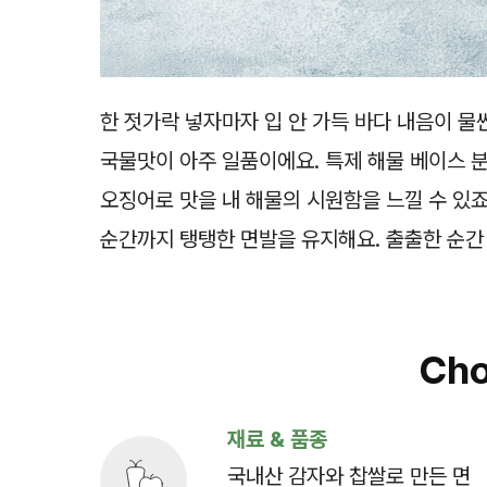
한 젓가락 넣자마자 입 안 가득 바다 내음이 
국물맛이 아주 일품이에요. 특제 해물 베이스 
오징어로 맛을 내 해물의 시원함을 느낄 수 있죠
순간까지 탱탱한 면발을 유지해요. 출출한 순간
Cho
재료 & 품종
국내산 감자와 찹쌀로 만든 면