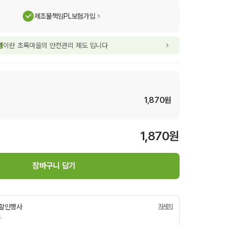
제조물책임PL보험가입
템
이란 초록마을의 안전관리 제도 입니다
1,870
원
1,870
원
장바구니 담기
일 할인행사
자세히
.