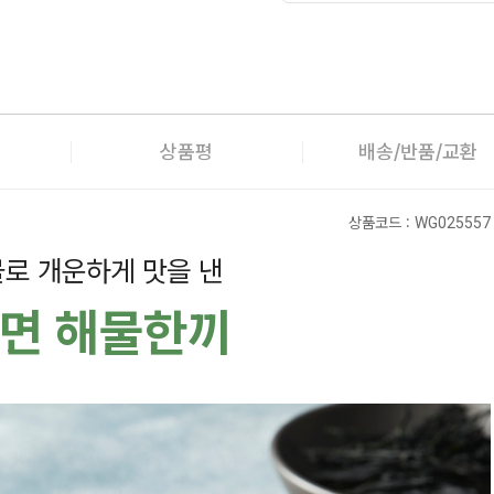
상품평
배송/반품/교환
상품코드 :
WG025557
로 개운하게 맛을 낸
면 해물한끼