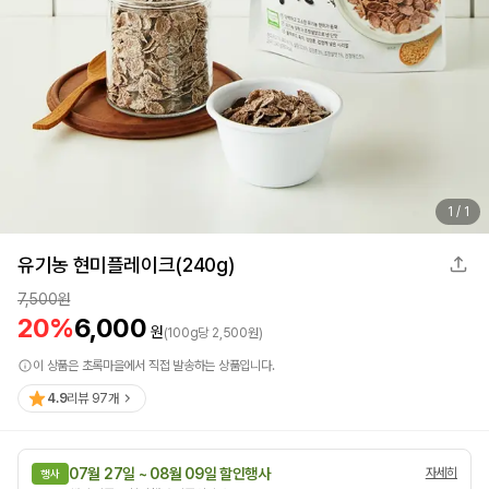
1
/
1
유기농 현미플레이크(240g)
7,500
원
20
%
6,000
원
(
100
g
당
2,500
원)
이 상품은 초록마을에서 직접 발송하는 상품입니다.
4.9
리뷰
97
개
07월 27일 ~ 08월 09일 할인행사
자세히
행사