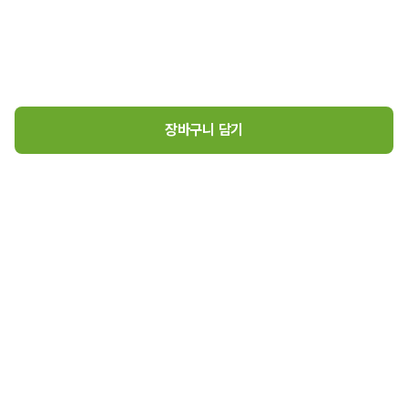
장바구니 담기
유기농 현미플레이크(240g)
1
6,000
원
로그인
매장소개
고객센터
6,000
원 장바구니 담기
(주)초록마을 사업자 정보
(주)초록마을
대표이사 김재연
경기도 김포시 고촌읍 아라육로57번길 126, 407호