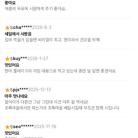
좋아요
여름에 우유에 시원하게 주기 좋아요.
5
cha*****
2026-8-3
세일해서 사봤음
집에 먹을거 없을땐 씨리얼이 최고. 현미라서 건강을 위해
5
kuy***
2026-1-27
맛있어요
현미 플레이크라 아침 대용으로 먹고 있는데 좀만 덜 달면 좋겠어요
5
pjs****
2025-12-13
아주 맛나네요
딸아이가 다른건 그냥 그런데 이건 아주 잘 먹네요!

초록마을에서만 파는거라 초록마을 배달시킬때 무조건 함께 시킵니다
5
seo******
2025-11-18
맛있어요