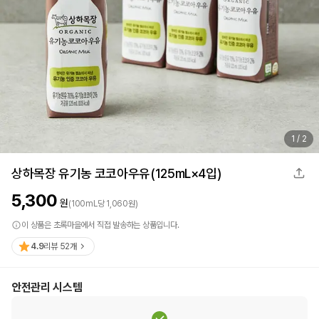
1
/
2
상하목장 유기농 코코아우유(125mL×4입)
5,300
원
(
100
mL
당
1,060
원)
이 상품은 초록마을에서 직접 발송하는 상품입니다.
4.9
리뷰
52
개
안전관리 시스템