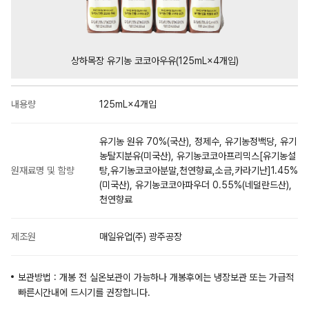
상하목장 유기농 코코아우유(125mL×4개입)
내용량
125mL×4개입
유기농 원유 70%(국산), 정제수, 유기농정백당, 유기
농탈지분유(미국산), 유기농코코아프리믹스[유기농설
원재료명 및 함량
탕,유기농코코아분말,천연향료,소금,카라기난]1.45%
(미국산), 유기농코코아파우더 0.55%(네덜란드산),
천연향료
제조원
매일유업(주) 광주공장
보관방법 : 개봉 전 실온보관이 가능하나 개봉후에는 냉장보관 또는 가급적
빠른시간내에 드시기를 권장합니다.