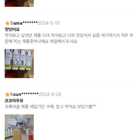
5
ama*******
2024-5-10
맛잇어요
먹어보고 싶엇던 제품 드뎌 먹어보고 너무 맛있어서 요즘 여기저기서 자주 주
문해 먹는 제품중하나예요 세일해서 또사요
5
sun********
2024-4-29
코코아우유
초록마을 제품 세일기간 구매. 믿고 먹어요 맛있기를^^