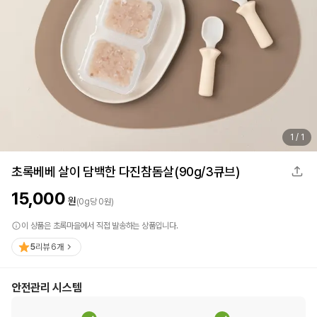
1
/
1
초록베베 살이 담백한 다진참돔살(90g/3큐브)
15,000
원
(
0
g
당
0
원)
이 상품은 초록마을에서 직접 발송하는 상품입니다.
5
리뷰
6
개
안전관리 시스템