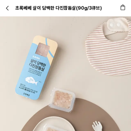
초록베베 살이 담백한 다진참돔살(90g/3큐브)