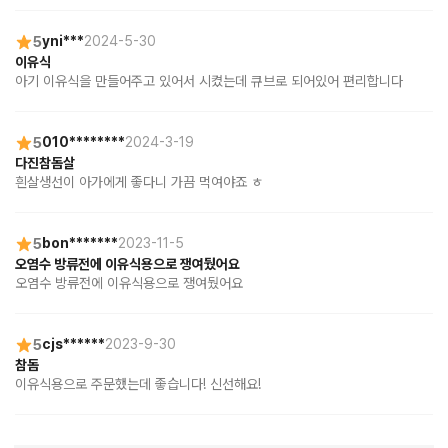
5
yni***
2024-5-30
이유식
아기 이유식을 만들어주고 있어서 시켰는데 큐브로 되어있어 편리합니다
5
010********
2024-3-19
다진참돔살
흰살생선이 아가에게 좋다니 가끔 먹여야죠 ㅎ
5
bon*******
2023-11-5
오염수 방류전에 이유식용으로 쟁여뒀어요
오염수 방류전에 이유식용으로 쟁여뒀어요
5
cjs******
2023-9-30
참돔
이유식용으로 주문했는데 좋습니다! 신선해요!