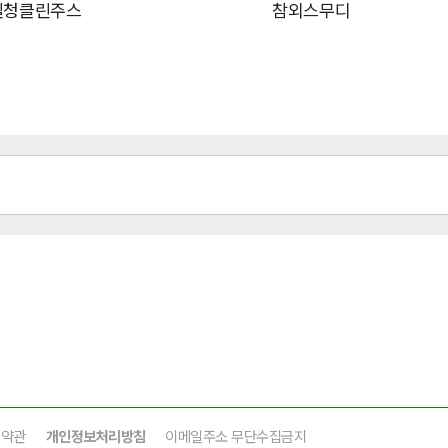
실청클린주스
참외스무디
용약관
개인정보처리방침
이메일주소 무단수집금지