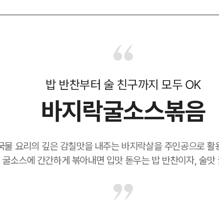
밥 반찬부터 술 친구까지 모두 OK
바지락굴소스볶음
국물 요리의 깊은 감칠맛을 내주는 바지락살을 주인공으로 활
 굴소스에 간간하게 볶아내면 입맛 돋우는 밥 반찬이자, 술맛