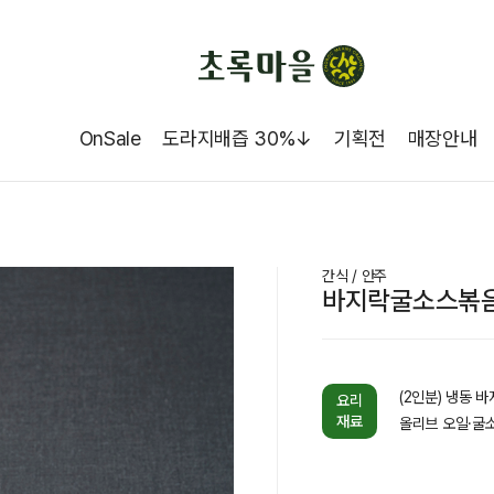
OnSale
도라지배즙 30%↓
기획전
매장안내
간식 / 안주
바지락굴소스볶
(2인분) 냉동 바
요리
재료
올리브 오일·굴소