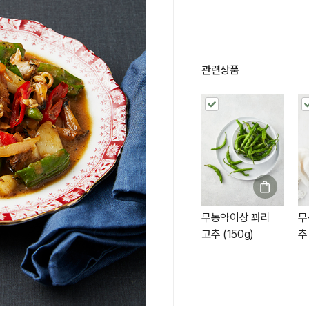
관련상품
무농약이상 꽈리
무
고추 (150g)
추 