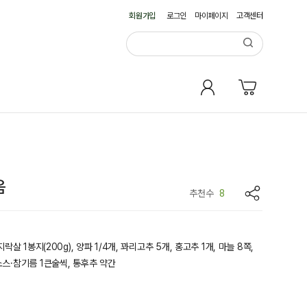
회원가입
로그인
마이페이지
고객센터
음
8
추천수
지락살 1봉지(200g), 양파 1/4개, 꽈리고추 5개, 홍고추 1개, 마늘 8쪽,
스·참기름 1큰술씩, 통후추 약간