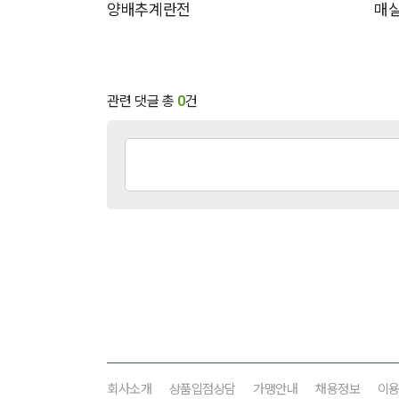
양배추계란전
매
관련 댓글 총
0
건
회사소개
상품입점상담
가맹안내
채용정보
이