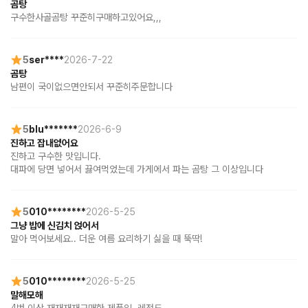
곰탕
구수한사골곰탕 꾸준히구매하고있어요,,,
5
ser****
2026-7-22
곰탕
남편이 국이없으면안되서 꾸준히주문합니다
5
blu*******
2026-6-9
진하고 잡내없어요
진하고 구수한 맛입니다. 

대파에 당면 넣어서 끓여먹었는데 가게에서 파는 곰탕 그 이상입니다
5
010********
2026-5-25
그냥 밥에 신김치 얹어서
말아 먹어보세요.. 더운 여름 요리하기 싫을 때 뚝딱!
5
010********
2026-5-25
말해모해