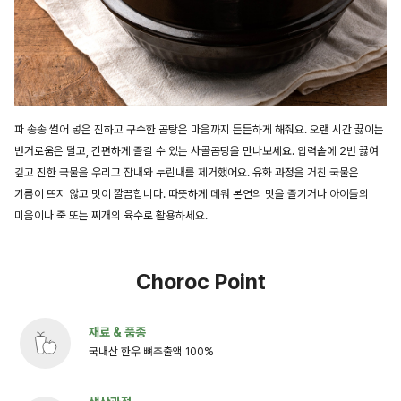
파 송송 썰어 넣은 진하고 구수한 곰탕은 마음까지 든든하게 해줘요. 오랜 시간 끓이는
번거로움은 덜고, 간편하게 즐길 수 있는 사골곰탕을 만나보세요. 압력솥에 2번 끓여
깊고 진한 국물을 우리고 잡내와 누린내를 제거했어요. 유화 과정을 거친 국물은
기름이 뜨지 않고 맛이 깔끔합니다. 따뜻하게 데워 본연의 맛을 즐기거나 아이들의
미음이나 죽 또는 찌개의 육수로 활용하세요.
Choroc Point
재료 & 품종
국내산 한우 뼈추출액 100%