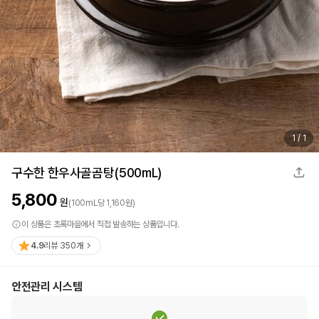
1
/
1
구수한 한우사골곰탕(500mL)
5,800
원
(
100
mL
당
1,160
원)
이 상품은 초록마을에서 직접 발송하는 상품입니다.
4.9
리뷰
350
개
안전관리 시스템