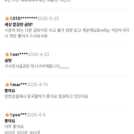
4번 이상 재재재재구매한 제품임. 레전드
5
010********
2026-5-25
세상 깔끔한 곰탕!
시중에 파는 다른 곰탕이랑 비교 불가 엄청 맑고 개운해요&hellip; 떡만두국이
나 계란 풀어서 드셔보셔용
5
ser****
2026-4-23
곰탕
구수한사골곰탕 항시구비해둡니다,,,,,,,,
5
mar***
2026-4-10
좋아요
반찬없을때나 밑국물하기 좋아요 깔끔하고 맛있어요
5
yoo***
2026-4-6
좋아요
아주 좋아요

good  good  good