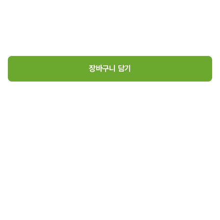
장바구니 담기
구수한 한우사골곰탕(500mL)
1
5,800
원
로그인
매장소개
고객센터
5,800
원 장바구니 담기
(주)초록마을 사업자 정보
(주)초록마을
대표이사 김재연
경기도 김포시 고촌읍 아라육로57번길 126, 407호