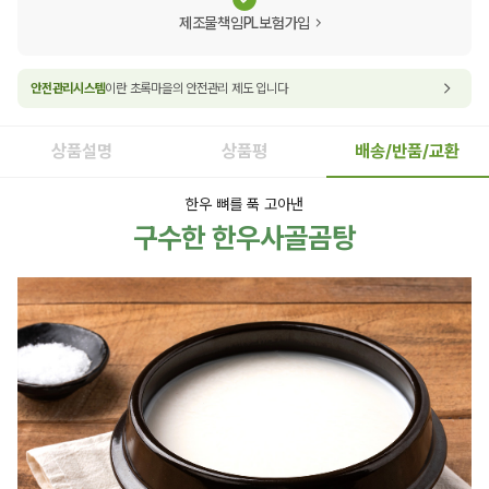
제조물책임PL보험가입
안전관리시스템
이란 초록마을의 안전관리 제도 입니다
상품설명
상품평
배송/반품/교환
한우 뼈를 푹 고아낸
구수한 한우사골곰탕