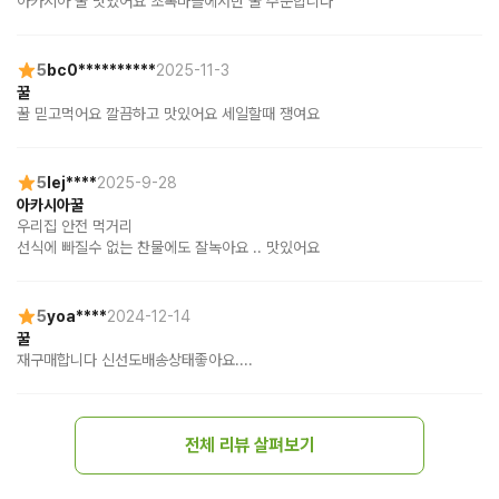
아카시아 꿀 맛있어요 초록마을에서만 꿀 주문합니다
5
bc0**********
2025-11-3
꿀
꿀 믿고먹어요 깔끔하고 맛있어요 세일할때 쟁여요
5
lej****
2025-9-28
아카시아꿀
우리집 안전 먹거리 

선식에 빠질수 없는 찬물에도 잘녹아요 .. 맛있어요
5
yoa****
2024-12-14
꿀
재구매합니다 신선도배송상태좋아요....
전체 리뷰 살펴보기