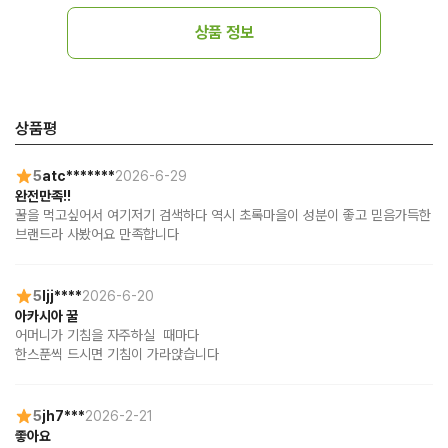
상품 정보
상품평
5
atc*******
2026-6-29
완전만족!!
꿀을 먹고싶어서 여기저기 검색하다 역시 초록마을이 성분이 좋고 믿음가득한 
브랜드라 사봤어요 만족합니다
5
ljj****
2026-6-20
아카시아 꿀
어머니가 기침을 자주하실  때마다

한스푼씩 드시면 기침이 가라얁습니다
5
jh7***
2026-2-21
좋아요