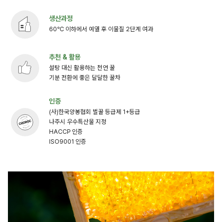
생산과정
60℃ 이하에서 예열 후 이물질 2단계 여과
추천 & 활용
설탕 대신 활용하는 천연 꿀
기분 전환에 좋은 달달한 꿀차
인증
(사)한국양봉협회 벌꿀 등급제 1+등급
나주시 우수특산물 지정
HACCP 인증
ISO9001 인증