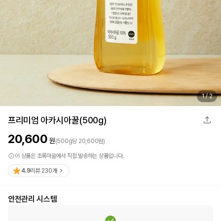
1
/
2
프리미엄 아카시아꿀(500g)
20,600
원
(
500
g
당
20,600
원)
이 상품은 초록마을에서 직접 발송하는 상품입니다.
4.9
리뷰
230
개
안전관리 시스템