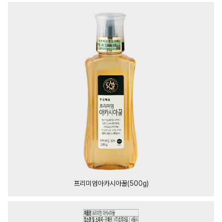
프리미엄아카시아꿀(500g)