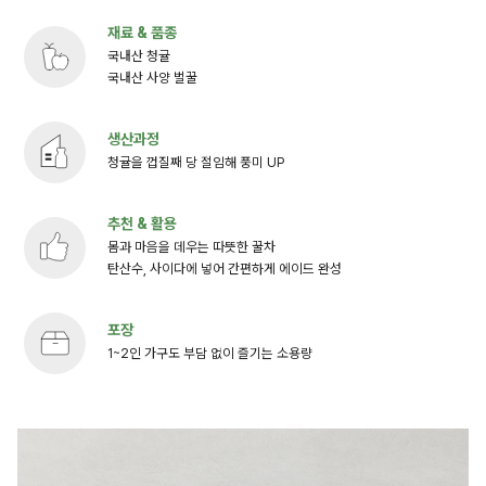
재료 & 품종
국내산 청귤
국내산 사양 벌꿀
생산과정
청귤을 껍질째 당 절임해 풍미 UP
추천 & 활용
몸과 마음을 데우는 따뜻한 꿀차
탄산수, 사이다에 넣어 간편하게 에이드 완성
포장
1~2인 가구도 부담 없이 즐기는 소용량