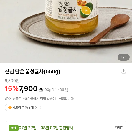
1
/
1
진심 담은 꿀청귤차(550g)
9,300
원
15
%
7,900
원
(
100
g
당
1,436
원)
이 상품은 초록마을에서 직접 발송하는 상품입니다.
4.9
리뷰
153
개
07월 27일 ~ 08월 09일 할인행사
자세히
행사