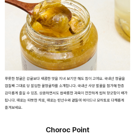
푸릇한 청귤은 감귤보다 새콤한 맛을 지녀 보기만 해도 침이 고여요. 국내산 청귤을
껍질째 그대로 당 절임한 꿀청귤차를 소개합니다. 국내산 사양 벌꿀을 첨가해 한층
감미롭게 즐길 수 있죠. 상큼하면서도 쌉싸름한 과육이 잔잔하게 씹혀 향긋함이 배가
됩니다. 때로는 따뜻한 차로, 때로는 탄산수와 곁들여 에이드나 모히토로 다채롭게
즐겨보세요.
Choroc Point