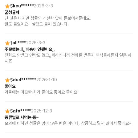
5
keu******
2026-3-3
꿀청귤차
단 맛은 나지만 청귤의 신선한 맛이 돋보여서좋네요. 

꿀도 들었어요~ 설탕도 들어 있습니다.
1
all****
2026-3-3
주문했는데,,배송이 안됐어요,,
전화도 안받고 연락도 없고,,뭐하십니까 전화를 받든지 연락을하든지 일좀 하
시죠
5
dud*******
2026-1-19
좋아요
겨울에는 따끈한 차가 좋아요 좋아요 좋아요
5
gfo*****
2025-12-3
종류별로 사먹는 중~
모과에 비하면 청귤은 양이 많은 편은 아닌데, 상콤하고 달지 않아서 좋네요~