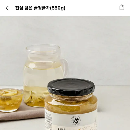
진심 담은 꿀청귤차(550g)