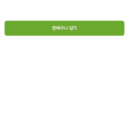
장바구니 담기
진심 담은 꿀청귤차(550g)
1
7,900
원
로그인
매장소개
고객센터
7,900
원 장바구니 담기
(주)초록마을 사업자 정보
(주)초록마을
대표이사 김재연
경기도 김포시 고촌읍 아라육로57번길 126, 407호
사업자등록번호 : 105-86-05788
통신판매업신고번호 : 2025-경기김포-7398