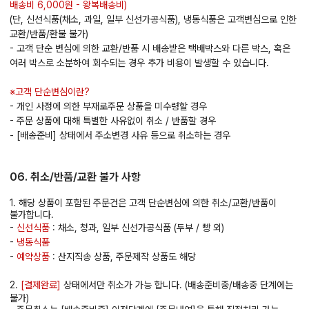
배송비 6,000원 - 왕복배송비)
(단, 신선식품(채소, 과일, 일부 신선가공식품), 냉동식품은 고객변심으로 인한
교환/반품/환불 불가)
- 고객 단순 변심에 의한 교환/반품 시 배송받은 택배박스와 다른 박스, 혹은
여러 박스로 소분하여 회수되는 경우 추가 비용이 발생할 수 있습니다.
※고객 단순변심이란?
- 개인 사정에 의한 부재로주문 상품을 미수령할 경우
- 주문 상품에 대해 특별한 사유없이 취소 / 반품할 경우
- [배송준비] 상태에서 주소변경 사유 등으로 취소하는 경우
06. 취소/반품/교환 불가 사항
1. 해당 상품이 포함된 주문건은 고객 단순변심에 의한 취소/교환/반품이
불가합니다.
-
신선식품
: 채소, 청과, 일부 신선가공식품 (두부 / 빵 외)
-
냉동식품
-
예약상품
: 산지직송 상품, 주문제작 상품도 해당
2.
[결제완료]
상태에서만 취소가 가능 합니다. (배송준비중/배송중 단계에는
불가)