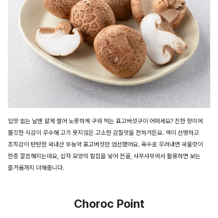
입맛 없는 날엔 얇게 썰어 노릇하게 구워 먹는 표고버섯구이 어떠세요? 진한 향미에
쫄깃한 식감이 우수해 고기 못지않은 고소한 감칠맛을 전하거든요. 색이 선명하고
조직감이 탄탄한 국내산 무농약 표고버섯만 엄선했어요. 육수로 우려내면 국물맛이
한층 깔끔해지는데요, 십자 모양의 칼집을 넣어 전골, 샤부샤부에서 활용하면 보는
즐거움까지 더해줍니다.
Choroc Point