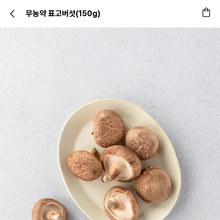
무농약 표고버섯(150g)