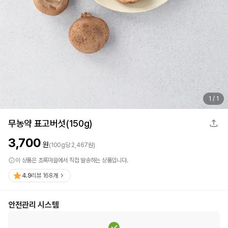
1
/
1
무농약 표고버섯(150g)
3,700
원
(
100
g
당
2,467
원)
이 상품은 초록마을에서 직접 발송하는 상품입니다.
4.9
리뷰
168
개
안전관리 시스템