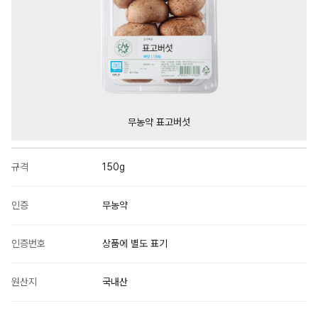
무농약 표고버섯
규격
150g
인증
무농약
인증번호
상품에 별도 표기
원산지
국내산